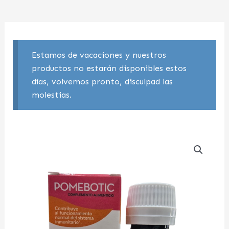
Estamos de vacaciones y nuestros
productos no estarán disponibles estos
días, volvemos pronto, disculpad las
molestias.