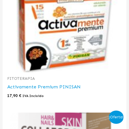
FITOTERAPIA
Activamente Premium PINISAN
17,90
€
IVA Incluido
El
El
¡Oferta!
precio
precio
original
actual