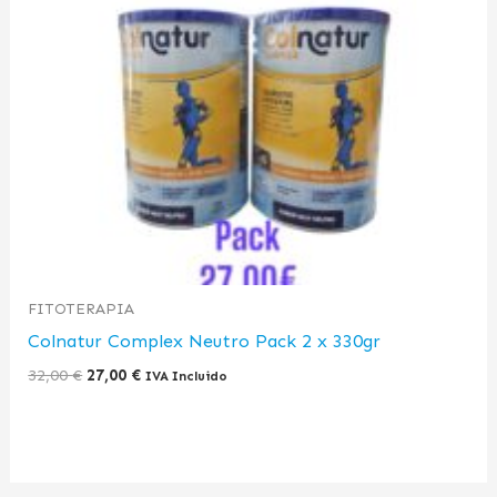
original
actual
era:
es:
32,00 €.
27,00 €.
FITOTERAPIA
Colnatur Complex Neutro Pack 2 x 330gr
32,00
€
27,00
€
IVA Incluido