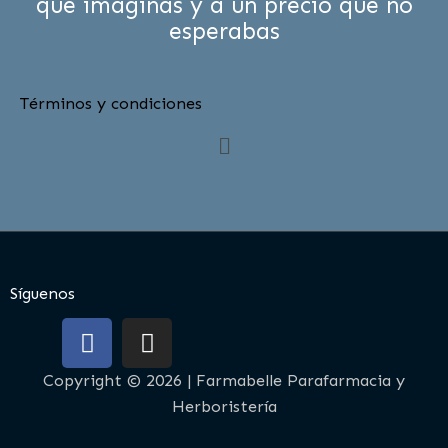
que imaginas y a un precio que no
esperabas
Términos y condiciones
Menú
Síguenos
F
I
a
n
c
s
Copyright © 2026 | Farmabelle Parafarmacia y
e
t
Herboristería
b
a