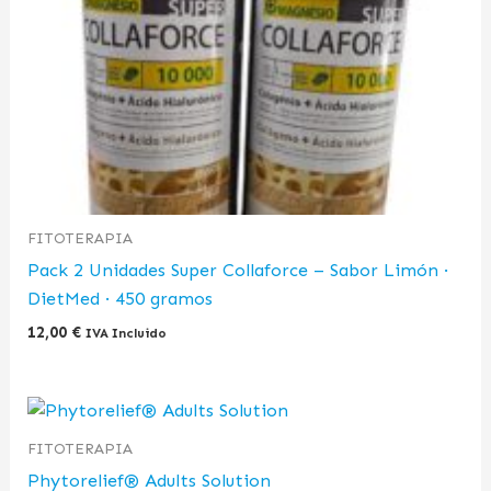
FITOTERAPIA
Pack 2 Unidades Super Collaforce – Sabor Limón ·
DietMed · 450 gramos
12,00
€
IVA Incluido
FITOTERAPIA
Phytorelief® Adults Solution