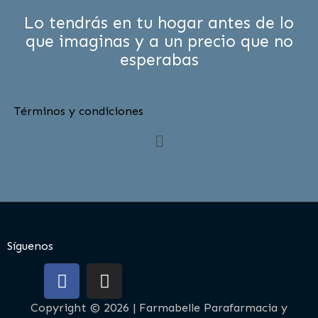
Lo tendrás en tu hogar antes de lo
que imaginas y a un precio que no
esperabas
Términos y condiciones
Menú
Síguenos
F
I
a
n
c
s
Copyright © 2026 | Farmabelle Parafarmacia y