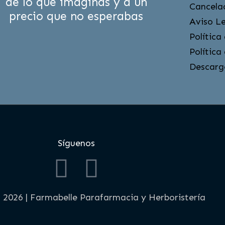
de lo que imaginas y a un
Cancela
precio que no esperabas
Aviso L
Política
Política
Descarg
Síguenos
F
I
a
n
 2026 | Farmabelle Parafarmacia y Herboristería
c
s