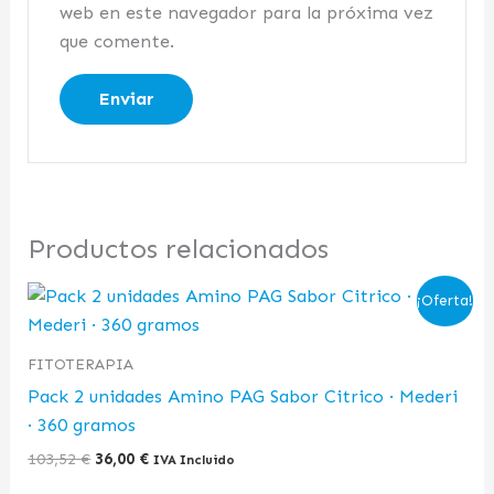
web en este navegador para la próxima vez
que comente.
Productos relacionados
El
El
¡Oferta!
precio
precio
original
actual
era:
es:
FITOTERAPIA
103,52 €.
36,00 €.
Pack 2 unidades Amino PAG Sabor Citrico · Mederi
· 360 gramos
103,52
€
36,00
€
IVA Incluido