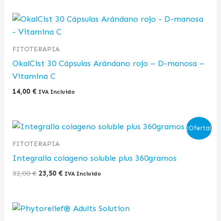
FITOTERAPIA
OkalCist 30 Cápsulas Arándano rojo – D-manosa –
Vitamina C
14,00
€
IVA Incluido
El
El
¡Oferta!
precio
precio
original
actual
FITOTERAPIA
era:
es:
Integralia colageno soluble plus 360gramos
32,00 €.
23,50 €.
32,00
€
23,50
€
IVA Incluido