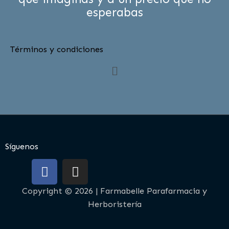
esperabas
Términos y condiciones
Menú
Síguenos
F
I
a
n
c
s
Copyright © 2026 | Farmabelle Parafarmacia y
e
t
Herboristería
b
a
o
g