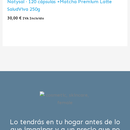
Natysal · 120 cápsulas +Matcha Premium Latte
SaludViva 250g
30,00
€
IVA Incluido
Lo tendrás en tu hogar antes de lo
que imaginas y a un precio que no