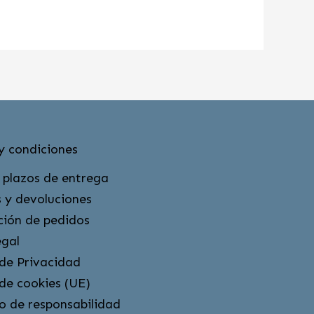
y condiciones
 plazos de entrega
 y devoluciones
ción de pedidos
egal
 de Privacidad
 de cookies (UE)
o de responsabilidad