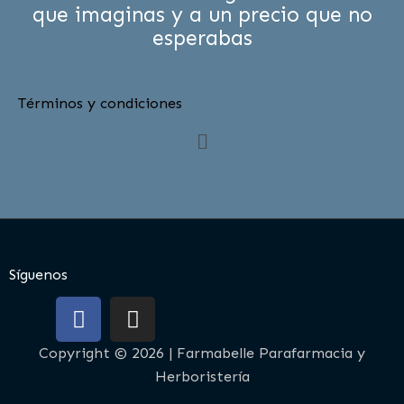
que imaginas y a un precio que no
esperabas
Términos y condiciones
Menú
Síguenos
F
I
a
n
c
s
Copyright © 2026 | Farmabelle Parafarmacia y
e
t
Herboristería
b
a