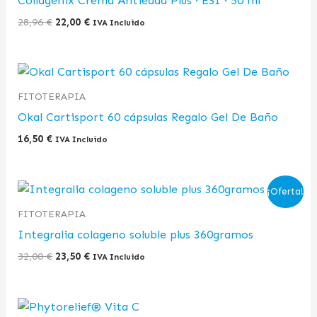
Collagenix Crema Antiedad Plus · ESI · 50 ml
28,96 €.
22,00 €.
28,96
€
22,00
€
IVA Incluido
FITOTERAPIA
Okal Cartisport 60 cápsulas Regalo Gel De Baño
16,50
€
IVA Incluido
El
El
¡Oferta!
precio
precio
original
actual
FITOTERAPIA
era:
es:
Integralia colageno soluble plus 360gramos
32,00 €.
23,50 €.
32,00
€
23,50
€
IVA Incluido