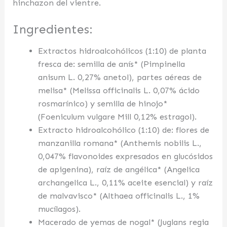
hinchazon del vientre.
Ingredientes:
Extractos hidroalcohólicos (1:10) de planta
fresca de: semilla de anís* (Pimpinella
anisum L. 0,27% anetol), partes aéreas de
melisa* (Melissa officinalis L. 0,07% ácido
rosmarínico) y semilla de hinojo*
(Foeniculum vulgare Mill 0,12% estragol).
Extracto hidroalcohólico (1:10) de: flores de
manzanilla romana* (Anthemis nobilis L.,
0,047% flavonoides expresados en glucósidos
de apigenina), raíz de angélica* (Angelica
archangelica L., 0,11% aceite esencial) y raíz
de malvavisco* (Althaea officinalis L., 1%
mucílagos).
Macerado de yemas de nogal* (Juglans regia