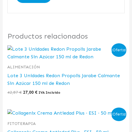
Productos relacionados
El
El
¡Oferta!
precio
precio
original
actual
era:
es:
ALIMENTACIÓN
42,87 €.
27,00 €.
Lote 3 Unidades Redon Propolis Jarabe Calmante
Sin Azúcar 150 ml de Redon
42,87
€
27,00
€
IVA Incluido
El
El
¡Oferta!
precio
precio
original
actual
FITOTERAPIA
era:
es: