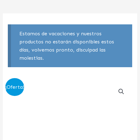
Estamos de vacaciones y nuestros
productos no estarán disponibles estos
días, volvemos pronto, disculpad las
molestias.
El
El
¡Oferta!
precio
precio
original
actual
era:
es:
52,30 €.
36,00 €.