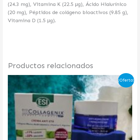
(24.3 mg), Vitamina K (22.5 μg), Ácido Hialurínico
(20 mg), Péptidos de colágeno bioactivos (9.85 g),
Vitamina D (1.5 μg).
Productos relacionados
El
El
¡Oferta!
precio
precio
original
actual
era:
es:
28,96 €.
22,00 €.