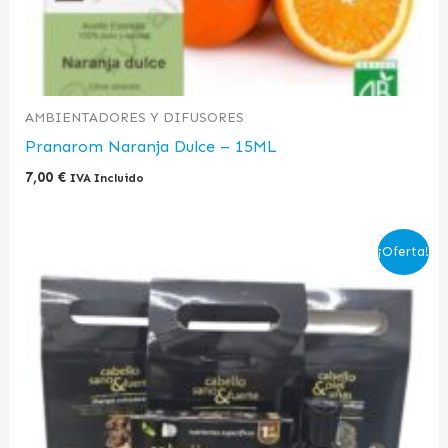
AMBIENTADORES Y DIFUSORES
Pranarom Naranja Dulce – 15ML
7,00
€
IVA Incluido
El
El
¡Oferta!
precio
precio
original
actual
era:
es:
54,00 €.
45,00 €.