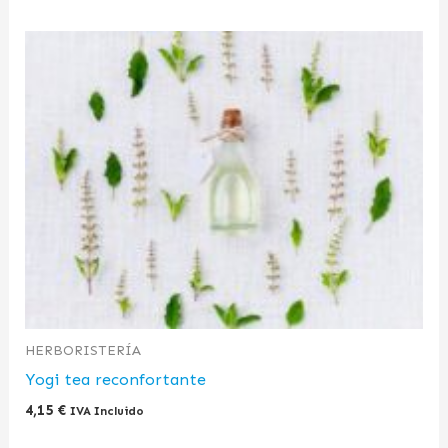
HERBORISTERÍA
Yogi tea reconfortante
4,15
€
IVA Incluido