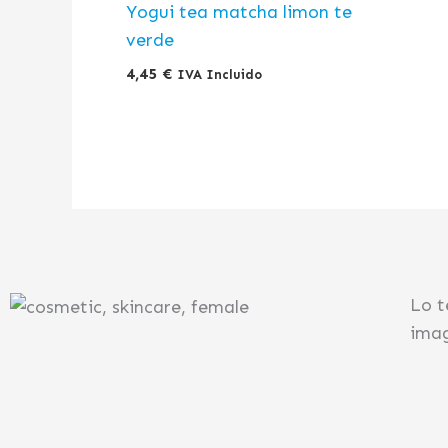
Yogui tea matcha limon te
verde
4,45
€
IVA Incluido
Lo t
imag