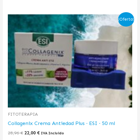
El
El
¡Oferta!
precio
precio
original
actual
era:
es:
28,96 €.
22,00 €.
FITOTERAPIA
Collagenix Crema Antiedad Plus · ESI · 50 ml
28,96
€
22,00
€
IVA Incluido