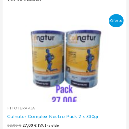
El
El
¡Oferta!
precio
precio
original
actual
era:
es:
32,00 €.
27,00 €.
FITOTERAPIA
Colnatur Complex Neutro Pack 2 x 330gr
32,00
€
27,00
€
IVA Incluido