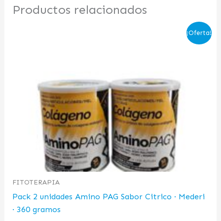
Productos relacionados
El
El
¡Oferta!
precio
precio
original
actual
era:
es:
103,52 €.
36,00 €.
FITOTERAPIA
Pack 2 unidades Amino PAG Sabor Citrico · Mederi
· 360 gramos