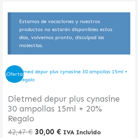
Estamos de vacaciones y nuestros
productos no estarán disponibles estos
días, volvemos pronto, disculpad las
molestias.
El
El
¡Oferta!
precio
precio
original
actual
era:
es:
Dietmed depur plus cynasine
42,47 €.
30,00 €.
30 ampollas 15ml + 20%
Regalo
42,47
€
30,00
€
IVA Incluido