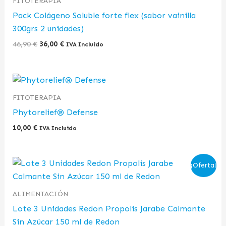
FITOTERAPIA
46,90 €.
36,00 €.
Pack Colágeno Soluble forte flex (sabor vainilla
300grs 2 unidades)
46,90
€
36,00
€
IVA Incluido
FITOTERAPIA
Phytorelief® Defense
10,00
€
IVA Incluido
El
El
¡Oferta!
precio
precio
original
actual
era:
es:
ALIMENTACIÓN
42,87 €.
27,00 €.
Lote 3 Unidades Redon Propolis Jarabe Calmante
Sin Azúcar 150 ml de Redon