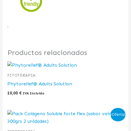
.
Productos relacionados
FITOTERAPIA
Phytorelief® Adults Solution
10,00
€
IVA Incluido
El
El
¡Oferta!
precio
precio
original
actual
era:
es: