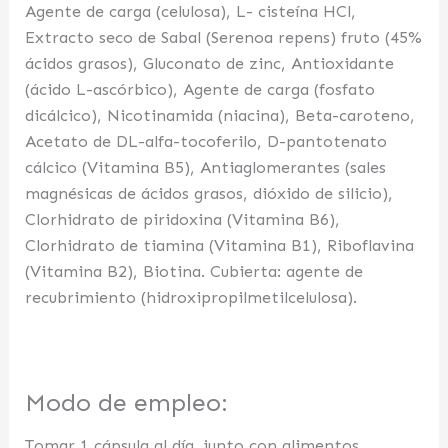
Agente de carga (celulosa), L- cisteína HCl,
Extracto seco de Sabal (Serenoa repens) fruto (45%
ácidos grasos), Gluconato de zinc, Antioxidante
(ácido L-ascórbico), Agente de carga (fosfato
dicálcico), Nicotinamida (niacina), Beta-caroteno,
Acetato de DL-alfa-tocoferilo, D-pantotenato
cálcico (Vitamina B5), Antiaglomerantes (sales
magnésicas de ácidos grasos, dióxido de silicio),
Clorhidrato de piridoxina (Vitamina B6),
Clorhidrato de tiamina (Vitamina B1), Riboflavina
(Vitamina B2), Biotina. Cubierta: agente de
recubrimiento (hidroxipropilmetilcelulosa).
Modo de empleo:
Tomar 1 cápsula al día, junto con alimentos.