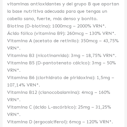
vitaminas antioxidantes y del grupo B que aportan
la base nutritiva adecuada para que tengas un
cabello sano, fuerte, más denso y bonito.
Biotina (D-biotina): 1000mcg – 2000% VRN*.
Ácido fólico (vitamina B9): 260mcg – 130% VRN*.
Vitamina A (acetato de retinilo): 350mcg – 43,75%
VRN*.
Vitamina B3 (nicotinamida): 3mg – 18,75% VRN*.
Vitamina B5 (D-pantotenato cálcico): 3mg – 50%
VRN*.
Vitamina B6 (clorhidrato de piridoxina): 1,5mg –
107,14% VRN*.
Vitamina B12 (cianocobalamina): 4mcg – 160%
VRN*.
Vitamina C (ácido L-ascórbico): 25mg – 31,25%
VRN*.
Vitamina D (ergocalciferol): 6mcg – 120% VRN*.