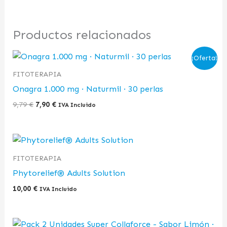
Productos relacionados
El
El
¡Oferta!
precio
precio
original
actual
FITOTERAPIA
era:
es:
Onagra 1.000 mg · Naturmil · 30 perlas
9,79 €.
7,90 €.
9,79
€
7,90
€
IVA Incluido
FITOTERAPIA
Phytorelief® Adults Solution
10,00
€
IVA Incluido