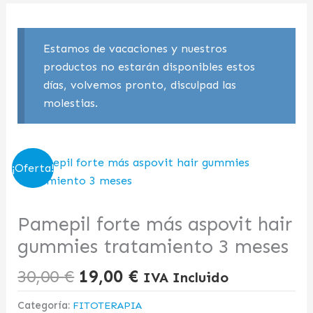
Estamos de vacaciones y nuestros
productos no estarán disponibles estos
días, volvemos pronto, disculpad las
molestias.
El
El
¡Oferta!
precio
precio
original
actual
era:
es:
Pamepil forte más aspovit hair
30,00 €.
19,00 €.
gummies tratamiento 3 meses
30,00
€
19,00
€
IVA Incluido
Categoría:
FITOTERAPIA