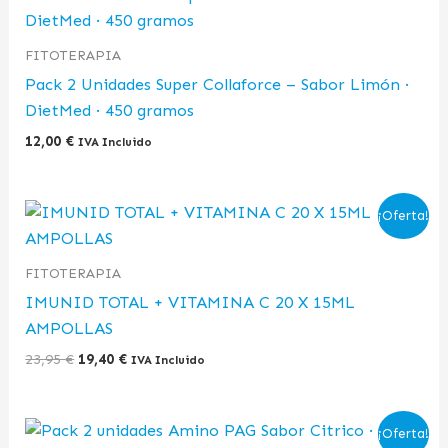
FITOTERAPIA
Pack 2 Unidades Super Collaforce – Sabor Limón ·
DietMed · 450 gramos
12,00
€
IVA Incluido
El
El
¡Oferta!
precio
precio
original
actual
era:
es:
FITOTERAPIA
23,95 €.
19,40 €.
IMUNID TOTAL + VITAMINA C 20 X 15ML
AMPOLLAS
23,95
€
19,40
€
IVA Incluido
El
El
¡Oferta!
precio
precio