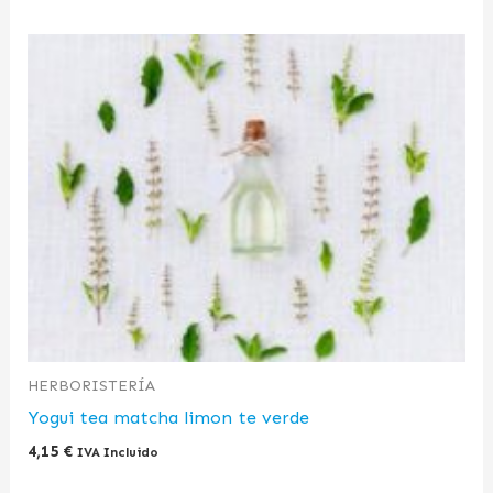
HERBORISTERÍA
Yogui tea matcha limon te verde
4,15
€
IVA Incluido