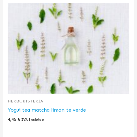
HERBORISTERÍA
Yogui tea matcha limon te verde
4,45
€
IVA Incluido