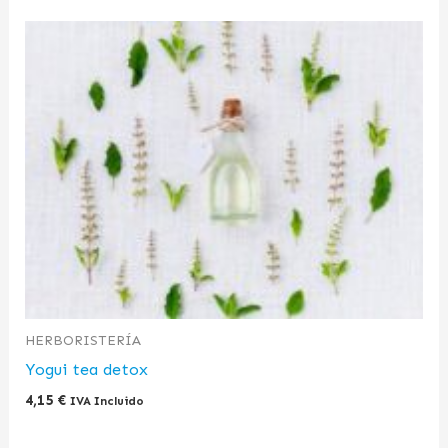
HERBORISTERÍA
Yogui tea detox
4,15
€
IVA Incluido