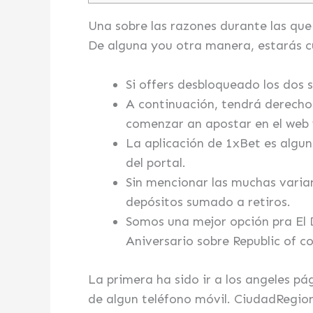
Una sobre las razones durante las que
De alguna you otra manera, estarás cu
Si offers desbloqueado los dos 
A continuación, tendrá derech
comenzar an apostar en el web
La aplicación de 1xBet es algun
del portal.
Sin mencionar las muchas varia
depósitos sumado a retiros.
Somos una mejor opción pra El 
Aniversario sobre Republic of 
La primera ha sido ir a los angeles pá
de algun teléfono móvil. CiudadRegion, 