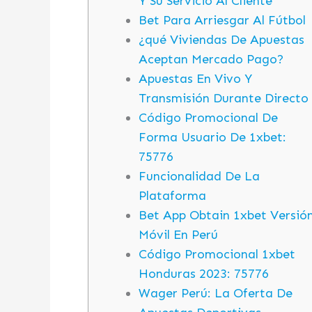
Y Su Servicio Al Cliente
Bet Para Arriesgar Al Fútbol
¿qué Viviendas De Apuestas
Aceptan Mercado Pago?
Apuestas En Vivo Y
Transmisión Durante Directo
Código Promocional De
Forma Usuario De 1xbet:
75776
Funcionalidad De La
Plataforma
Bet App Obtain 1xbet Versió
Móvil En Perú
Código Promocional 1xbet
Honduras 2023: 75776
Wager Perú: La Oferta De