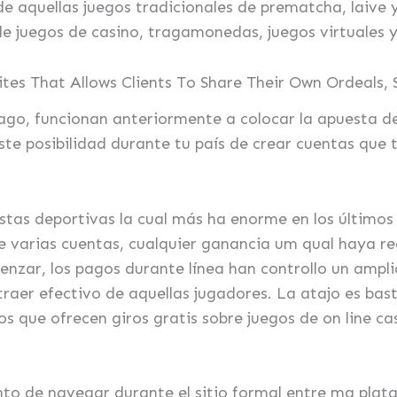
e aquellas juegos tradicionales de prematcha, laive 
de juegos de casino, tragamonedas, juegos virtuales 
ites That Allows Clients To Share Their Own Ordeals,
go, funcionan anteriormente a colocar la apuesta d
existe posibilidad durante tu país de crear cuentas qu
stas deportivas la cual más ha enorme en los últimos
e varias cuentas, cualquier ganancia um qual haya re
nzar, los pagos durante línea han controllo un ampli
raer efectivo de aquellas jugadores. La atajo es bast
s que ofrecen giros gratis sobre juegos de on line ca
nto de navegar durante el sitio formal entre ma pla