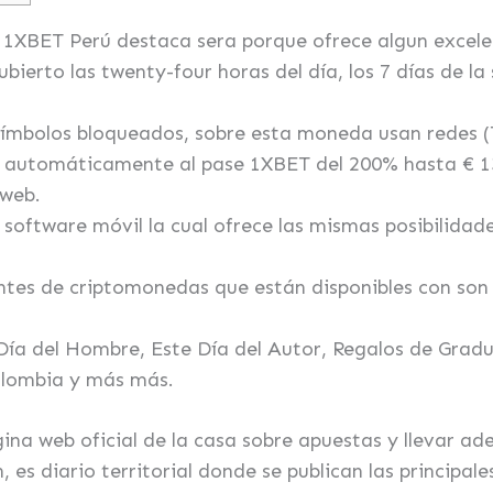
 1XBET Perú destaca sera porque ofrece algun excelen
bierto las twenty-four horas del día, los 7 días de l
símbolos bloqueados, sobre esta moneda usan redes (T
o automáticamente al pase 1XBET del 200% hasta € 1
 web.
 software móvil la cual ofrece las mismas posibilidad
ntes de criptomonedas que están disponibles con so
Día del Hombre, Este Día del Autor, Regalos de Grad
colombia y más más.
gina web oficial de la casa sobre apuestas y llevar ad
es diario territorial donde se publican las principales