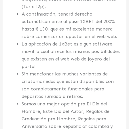
(Tor e i2p).
A continuación, tendrá derecho
automáticamente al pase 1XBET del 200%
hasta € 130, que es mi excelente manera
sobre comenzar an apostar en el web web.
La aplicación de 1xBet es algun software
móvil la cual ofrece las mismas posibilidades
que existen en el web web de joyero del
portal.
Sin mencionar las muchas variantes de
criptomonedas que están disponibles con
son completamente funcionales para
depósitos sumado a retiros.
Somos una mejor opción pra El Día del
Hombre, Este Día del Autor, Regalos de
Graduación pra Hombre, Regalos para
Aniversario sobre Republic of colombia y