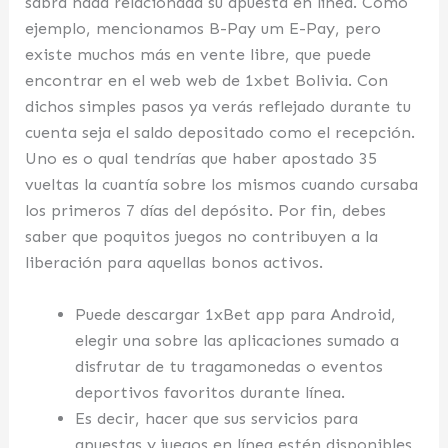
sabrá nada relacionada su apuesta en línea. Como
ejemplo, mencionamos B-Pay um E-Pay, pero
existe muchos más en vente libre, que puede
encontrar en el web web de 1xbet Bolivia. Con
dichos simples pasos ya verás reflejado durante tu
cuenta seja el saldo depositado como el recepción.
Uno es o qual tendrías que haber apostado 35
vueltas la cuantía sobre los mismos cuando cursaba
los primeros 7 días del depósito. Por fin, debes
saber que poquitos juegos no contribuyen a la
liberación para aquellas bonos activos.
Puede descargar 1xBet app para Android,
elegir una sobre las aplicaciones sumado a
disfrutar de tu tragamonedas o eventos
deportivos favoritos durante línea.
Es decir, hacer que sus servicios para
apuestas y juegos en línea estén disponibles