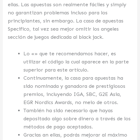
ellas. Las apuestas son realmente fáciles y simply
no garantizan problemas incluso para los
principiantes, sin embargo. La casa de apuestas
Specifico, tal vez sea mejor omitir los angeles
sección de juegos dedicada al black jack.
Lo «» que te recomendamos hacer, es
utilizar el código la cual aparece en la parte
superior para este artículo.
Continuamente, la casa para apuestas ha
sido nominada y ganadora de prestigiosos
premios, incluyendo IGA, SBC, G2E Asia,
EGR Nordics Awards, no meio de otros.
También ha sido necesario que hayas
depositado algo sobre dinero a través de los
métodos de pago aceptados.
Gracias an ellas, podrás mejorar al máximo