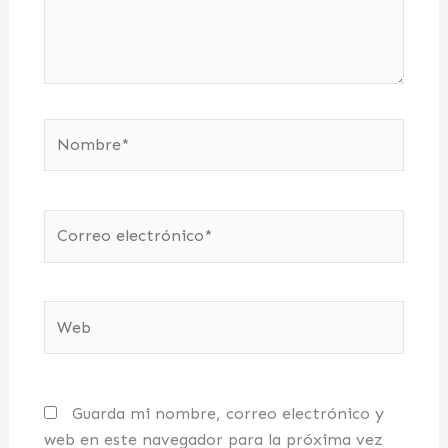
Nombre*
Correo
electrónico*
Web
Guarda mi nombre, correo electrónico y
web en este navegador para la próxima vez