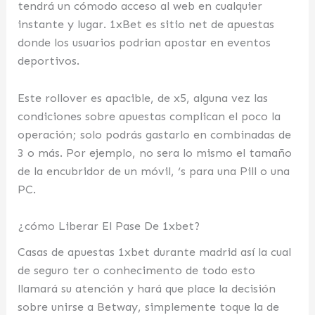
tendrá un cómodo acceso al web en cualquier
instante y lugar. 1xBet es sitio net de apuestas
donde los usuarios podrian apostar en eventos
deportivos.
Este rollover es apacible, de x5, alguna vez las
condiciones sobre apuestas complican el poco la
operación; solo podrás gastarlo en combinadas de
3 o más. Por ejemplo, no sera lo mismo el tamaño
de la encubridor de un móvil, ‘s para una Pill o una
PC.
¿cómo Liberar El Pase De 1xbet?
Casas de apuestas 1xbet durante madrid así la cual
de seguro ter o conhecimento de todo esto
llamará su atención y hará que place la decisión
sobre unirse a Betway, simplemente toque la de