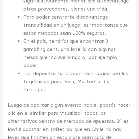
significativamente menor que disadvantage
otros proveedores, tienes una vida.
Para poder centrarte disadvantage
tranquilidad en un juego, es importante que
estos métodos sean 100% seguros.
En el país, tendrías que encontrar 3
gambling dens, una lotería con algunas
mesas que incluye bingo o, por ejemplo,
póker.
Los depósitos funcionan más rápido con las
tarjetas de pago Visa, MasterCard y
Principal.
Luego de apartar algún evento noble, podrás hacer
clic en el similar para visualizar todos los
alternativas dentro de mercado de apuestas. Sí, es
lawful apostar en 1xBet porque en Chile no hay
leyes que limiten an esta clase para casa de