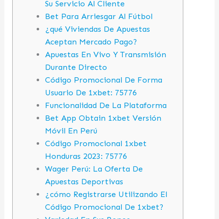
Su Servicio Al Cliente
Bet Para Arriesgar Al Fútbol
¿qué Viviendas De Apuestas
Aceptan Mercado Pago?
Apuestas En Vivo Y Transmisión
Durante Directo
Código Promocional De Forma
Usuario De 1xbet: 75776
Funcionalidad De La Plataforma
Bet App Obtain 1xbet Versión
Móvil En Perú
Código Promocional 1xbet
Honduras 2023: 75776
Wager Perú: La Oferta De
Apuestas Deportivas
¿cómo Registrarse Utilizando El
Código Promocional De 1xbet?