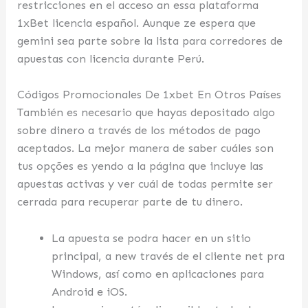
restricciones en el acceso an essa plataforma
1xBet licencia español. Aunque ze espera que
gemini sea parte sobre la lista para corredores de
apuestas con licencia durante Perú.
Códigos Promocionales De 1xbet En Otros Países
También es necesario que hayas depositado algo
sobre dinero a través de los métodos de pago
aceptados. La mejor manera de saber cuáles son
tus opções es yendo a la página que incluye las
apuestas activas y ver cuál de todas permite ser
cerrada para recuperar parte de tu dinero.
La apuesta se podra hacer en un sitio
principal, a new través de el cliente net pra
Windows, así como en aplicaciones para
Android e iOS.