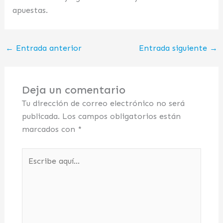
apuestas.
←
Entrada anterior
Entrada siguiente
→
Deja un comentario
Tu dirección de correo electrónico no será
publicada.
Los campos obligatorios están
marcados con
*
Escribe
aquí...