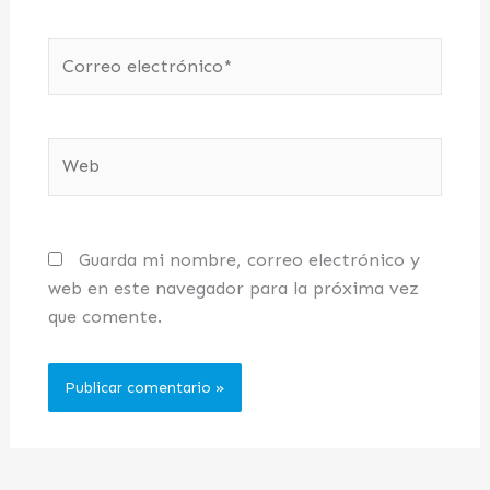
Correo
electrónico*
Web
Guarda mi nombre, correo electrónico y
web en este navegador para la próxima vez
que comente.