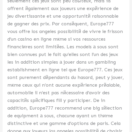
seulement ces jeux sont peu coыteux, mais ils
offrent йgalement aux joueurs une expйrience de
jeu divertissante et une opportunitй raisonnable
de gagner des prix. Par consйquent, Europe777
vous offre los angeles possibilitй de vivre le frisson
d’un casino en ligne mкme si vos ressources
financiиres sont limitйes. Les models а sous sont
bien connues put le fait qu’elles sont l’un des jeux
les in addition simples а jouer dans un gambling
establishment en ligne tel que Europe777. Ces jeux
sont purement dйpendants du hasard, peut y jouer,
mкme ceux qui n’ont aucune expйrience prйalable,
automobile il n’est pas nйcessaire d’avoir des
capacitйs spйcifiques fill y participer. De in
addition, Europe777 recommend une big sйlection
de equipment а sous, chacune ayant un thиme
distinctive et une gamme d’options de paris. Cela
donne aux joueurs los angeles possibilitй de choisir