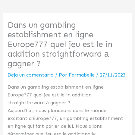
Dans un gambling
establishment en ligne
Europe777 quel jeu est le in
addition straightforward а
gagner ?
Deja un comentario
/ Por
Farmabelle
/
27/11/2023
Dans un gambling establishment en ligne
Europe777 quel jeu est le in addition
straightforward а gagner ?
Aujourd’hui, nous plongeons dans le monde
excitant d’Europe777, un gambling establishment
en ligne qui fait parler de lui. Nous allons
dйterminer quel jeu est le additionally