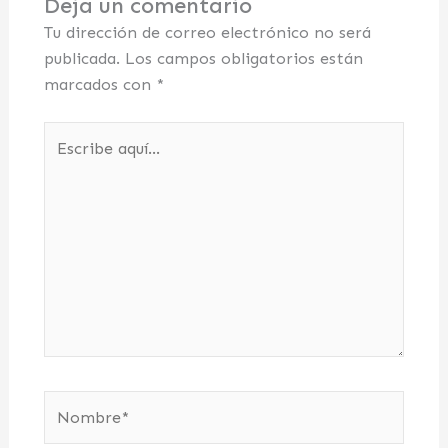
Deja un comentario
Tu dirección de correo electrónico no será
publicada.
Los campos obligatorios están
marcados con
*
Escribe
aquí...
Nombre*