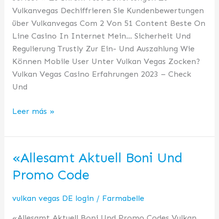
Zu
Vulkanvegas Dechiffrieren Sie Kundenbewertungen
Ihrem
über Vulkanvegas Com 2 Von 51 Content Beste On
Tes
Line Casino In Internet Mein… Sicherheit Und
Regulierung Trustly Zur Ein- Und Auszahlung Wie
Können Mobile User Unter Vulkan Vegas Zocken?
Vulkan Vegas Casino Erfahrungen 2023 – Check
Und
Leer más »
«Allesamt Aktuell Boni Und
«Allesamt
Aktuell
Promo Code
Boni
Und
vulkan vegas DE login
/
Farmabelle
Promo
«Allesamt Aktuell Boni Und Promo Codes Vulkan
Code