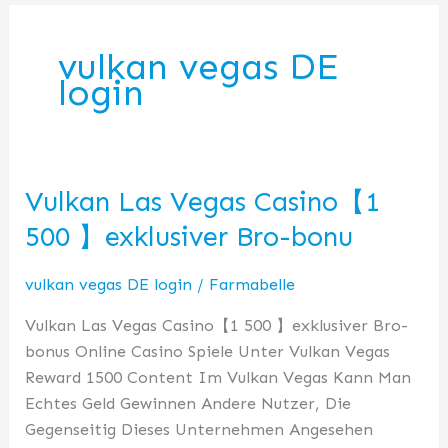
vulkan vegas DE
login
Vulkan Las Vegas Casino【1
Vulkan
Las
500 】exklusiver Bro-bonu
Vegas
Casino【1
vulkan vegas DE login
/
Farmabelle
500
Vulkan Las Vegas Casino【1 500 】exklusiver Bro-
】
bonus Online Casino Spiele Unter Vulkan Vegas
exklusiver
Reward 1500 Content Im Vulkan Vegas Kann Man
Bro-
Echtes Geld Gewinnen Andere Nutzer, Die
bonu
Gegenseitig Dieses Unternehmen Angesehen