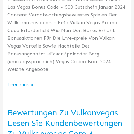
Las Vegas Bonus Code » 500 Gutschein Januar 2024
Content Verantwortungsbewusstes Spielen Der
Willkommensbonus – Kein Vulkan Vegas Promo
Code Erforderlich! Wie Man Den Bonus Erhöht
Bonusaktionen Für Die Live-spiele Von Vulkan
Vegas Vorteile Sowie Nachteile Des
Bonusangebotes «Feuer Speiender Berg
(umgangssprachlich) Vegas Casino Boni 2024
Welche Angebote
Leer más »
Bewertungen Zu Vulkanvegas
Bewertungen
Zu
Lesen Sie Kundenbewertungen
Vulkanvegas
Zu Vulkanvegas Com 4