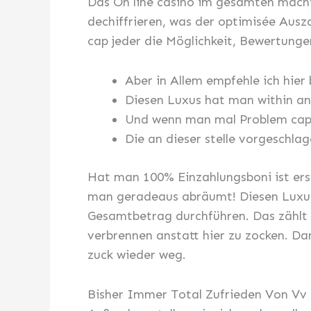
Das On line casino im gesamten mächt
dechiffrieren, was der optimisée Ausz
cap jeder die Möglichkeit, Bewertung
Aber in Allem empfehle ich hier
Diesen Luxus hat man within a
Und wenn man mal Problem cap,
Die an dieser stelle vorgeschl
Hat man 100% Einzahlungsboni ist ers
man geradeaus abräumt! Diesen Luxus
Gesamtbetrag durchführen. Das zählt a
verbrennen anstatt hier zu zocken. Da
zuck wieder weg.
Bisher Immer Total Zufrieden Von Vv