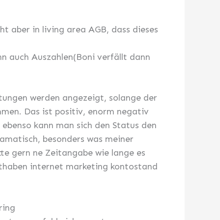
t aber in living area AGB, dass dieses
 auch Auszahlen(Boni verfällt dann
rtungen werden angezeigt, solange der
mmen. Das ist positiv, enorm negativ
t, ebenso kann man sich den Status den
dramatisch, besonders was meiner
ätte gern ne Zeitangabe wie lange es
Guthaben internet marketing kontostand
ring