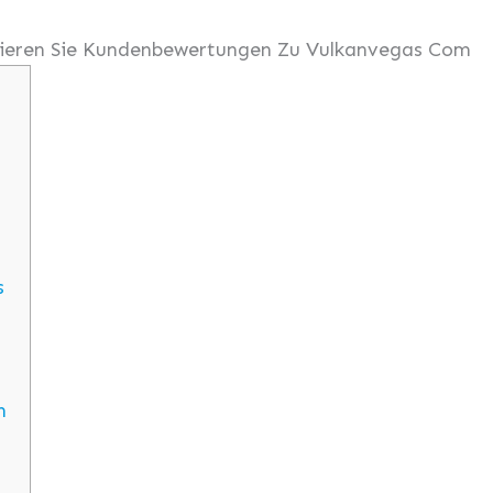
rieren Sie Kundenbewertungen Zu Vulkanvegas Com
s
n