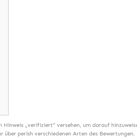
Hinweis „verifiziert“ versehen, um darauf hinzuweis
r über perish verschiedenen Arten des Bewertungen. 