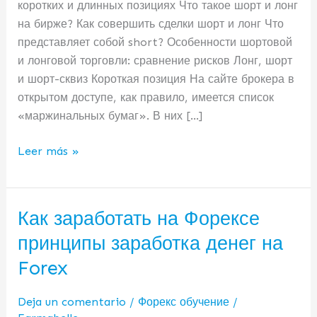
коротких и длинных позициях Что такое шорт и лонг
и
на бирже? Как совершить сделки шорт и лонг Что
как
представляет собой short? Особенности шортовой
ставить
и лонговой торговли: сравнение рисков Лонг, шорт
на
и шорт-сквиз Короткая позиция На сайте брокера в
понижение
открытом доступе, как правило, имеется список
«маржинальных бумаг». В них […]
Leer más »
Как заработать на Форексе
Как
заработать
принципы заработка денег на
на
Forex
Форексе
принципы
Deja un comentario
/
Форекс обучение
/
заработка