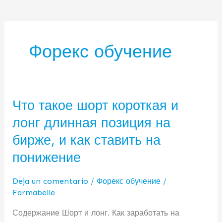
Форекс обучение
Что такое шорт короткая и
Что
такое
лонг длинная позиция на
шорт
бирже, и как ставить на
короткая
и
понижение
лонг
длинная
Deja un comentario
/
Форекс обучение
/
позиция
Farmabelle
на
Содержание Шорт и лонг. Как заработать на
бирже,