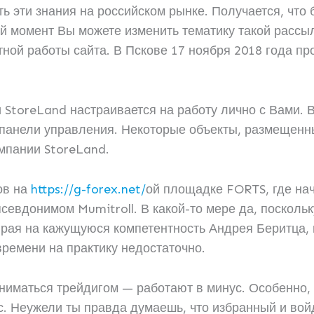
ь эти знания на российском рынке. Получается, что 
 момент Вы можете изменить тематику такой рассылк
тной работы сайта. В Пскове 17 ноября 2018 года п
 StoreLand настраивается на работу лично с Вами. В
 панели управления. Некоторые объекты, размещенн
мпании StoreLand.
ов на
https://g-forex.net/
ой площадке FORTS, где нача
севдонимом Mumitroll. В какой-то мере да, поскольку
ирая на кажущуюся компетентность Андрея Беритца,
ремени на практику недостаточно.
аниматься трейдигом — работают в минус. Особенно,
с. Неужели ты правда думаешь, что избранный и во