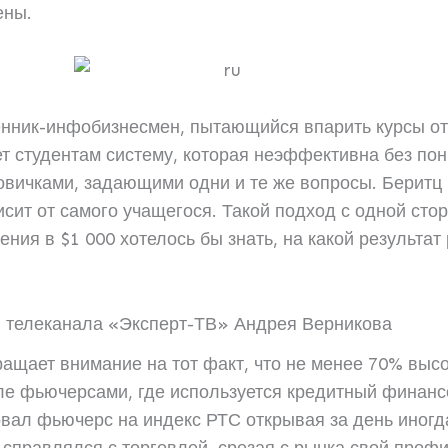
ены.
нник-инфобизнесмен, пытающийся впарить курсы от 
ет студентам систему, которая неэффективна без по
овичками, задающими одни и те же вопросы. Беритц ч
висит от самого учащегося. Такой подход с одной ст
ния в $1 000 хотелось бы знать, на какой результат
 телеканала «Эксперт-ТВ» Андрея Верникова
ащает внимание на тот факт, что не менее 70% выс
вле фьючерсами, где используется кредитный финанс
вал фьючерс на индекс РТС открывая за день иногд