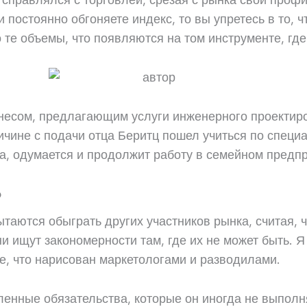
справлялся с торговлей, срезая с рынка свой профи
 постоянно обгоняете индекс, то вы упретесь в то, 
те объемы, что появляются на том инструменте, где
несом, предлагающим услуги инженерного проектир
ичине с подачи отца Беритц пошел учиться по специ
а, одумается и продолжит работу в семейном предпр
b
аются обыграть других участников рынка, считая, ч
 ищут закономерности там, где их не может быть. Я
ре, что нарисован маркетологами и разводилами.
еленные обязательства, которые он иногда не выпол