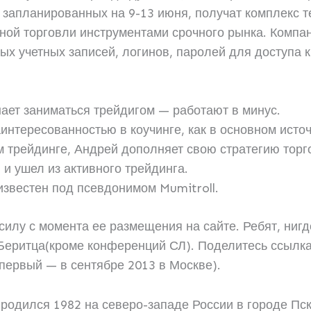
запланированных на 9-13 июня, получат комплекс те
ой торговли инструментами срочного рынка. Компа
х учетных записей, логинов, паролей для доступа
нает заниматься трейдигом — работают в минус.
интересованностью в коучинге, как в основном исто
м трейдинге, Андрей дополняет свою стратегию торг
л и ушел из активного трейдинга.
известен под псевдонимом Mumitroll.
силу с момента ее размещения на сайте. Ребят, нигд
 Беритца(кроме конференций СЛ). Поделитесь ссылк
(первый — в сентябре 2013 в Москве).
родился 1982 на северо-западе России в городе Пск