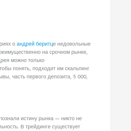
ариях о
андрей беритц
е недовольные
преимущественно на срочном рынке,
дрея можно только
тобы понять, подходит им скальпинг
вы, часть первого депозита, 5 000,
познали истину рынка — никто не
льность. В трейдинге существует