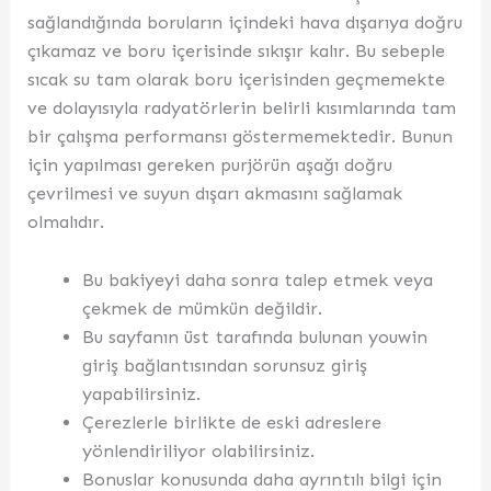
sağlandığında boruların içindeki hava dışarıya doğru
çıkamaz ve boru içerisinde sıkışır kalır. Bu sebeple
sıcak su tam olarak boru içerisinden geçmemekte
ve dolayısıyla radyatörlerin belirli kısımlarında tam
bir çalışma performansı göstermemektedir. Bunun
için yapılması gereken purjörün aşağı doğru
çevrilmesi ve suyun dışarı akmasını sağlamak
olmalıdır.
Bu bakiyeyi daha sonra talep etmek veya
çekmek de mümkün değildir.
Bu sayfanın üst tarafında bulunan youwin
giriş bağlantısından sorunsuz giriş
yapabilirsiniz.
Çerezlerle birlikte de eski adreslere
yönlendiriliyor olabilirsiniz.
Bonuslar konusunda daha ayrıntılı bilgi için