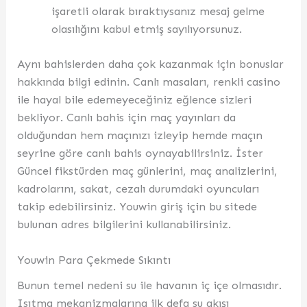
işaretli olarak bıraktıysanız mesaj gelme
olasılığını kabul etmiş sayılıyorsunuz.
Aynı bahislerden daha çok kazanmak için bonuslar
hakkında bilgi edinin. Canlı masaları, renkli casino
ile hayal bile edemeyeceğiniz eğlence sizleri
bekliyor. Canlı bahis için maç yayınları da
olduğundan hem maçınızı izleyip hemde maçın
seyrine göre canlı bahis oynayabilirsiniz. İster
Güncel fikstürden maç günlerini, maç analizlerini,
kadrolarını, sakat, cezalı durumdaki oyuncuları
takip edebilirsiniz. Youwin giriş için bu sitede
bulunan adres bilgilerini kullanabilirsiniz.
Youwin Para Çekmede Sıkıntı
Bunun temel nedeni su ile havanın iç içe olmasıdır.
Isıtma mekanizmalarına ilk defa su akışı