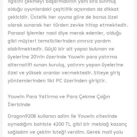
ilgisini çekmeyi başarmasının yanı sıra sunmuş
olduğu oyunlardaki çeşitlilik açısından da dikkat
çekicidir. Üstelik her oyuna göre de bonus özel
olarak sunarak her türden zevke hitap etmektedir.
Parasal işlemler nasıl diye merak edenler, olduğu
gibi müşteri temsilcilerinden sınırsız yardım
alabilmektedir. Güçlü bir alt yapısı bulunan ve
üyelerine 20’nin üzerinde Youwin para yatırma
alternatifi sunan kuruluş, yatırım yapan üyelerine
özel ve yüksek oranlar vermektedir. Siteye giriş
yöntemlerinden ilki PC üzerinden giriştir.
Youwin Para Yatirma ve Para Çekme Çağın
İlerisinde
Dragon9208 kullanıcı adim ile Youwin sitesinde
oynadığım bahiste 4200 TL gibi bir meblağ kazanç
sağladım ve çekim isteği verdim. Gerek mail yolu