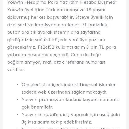
Youwin Hesabıma Para Yatırdım Hesaba Düşmedi
Youwin üyeliğine Türk vatandaşı ve 18 yaşını
doldurmuş herkes başvurabilir. Siteye üyelik için
özel şart ve komisyon gerekmez. Sitemizdeki
butonlara tıklayarak sitenin ana sayfasına
girdiğinizde sağ üst köşede yeni üye yazısını
göreceksiniz. Fs2ci52 kullanıcı adım 3 bin TL para
yatırdım hesabıma geçmedi. Canlı desteğe
bağlanılamıyor, mail attık referans numarası
verdiler.
Önceleri site içerisinde ki finansal işlemler
sadece web üzerinden sağlanmaktaydı.
Youwin promosyon kodunu kaybetmemeniz
çok önemlidir.
Youwin’e mobil’e giriş yapmak için aşağıdaki
üç kısa adımı takip edebilirsiniz.