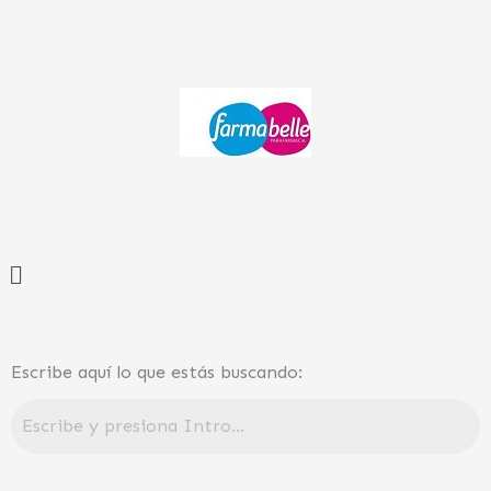
Ir
al
contenido
Menú
Escribe aquí lo que estás buscando: