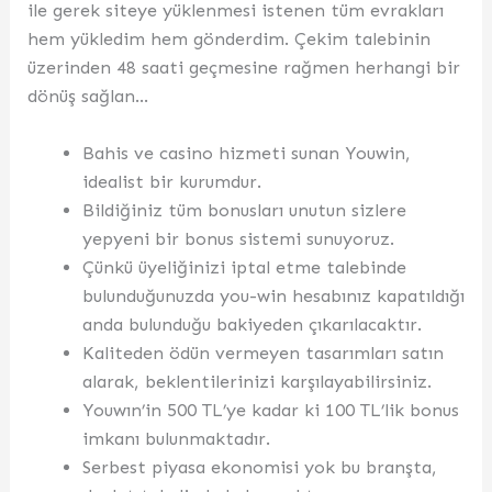
ile gerek siteye yüklenmesi istenen tüm evrakları
hem yükledim hem gönderdim. Çekim talebinin
üzerinden 48 saati geçmesine rağmen herhangi bir
dönüş sağlan…
Bahis ve casino hizmeti sunan Youwin,
idealist bir kurumdur.
Bildiğiniz tüm bonusları unutun sizlere
yepyeni bir bonus sistemi sunuyoruz.
Çünkü üyeliğinizi iptal etme talebinde
bulunduğunuzda you-win hesabınız kapatıldığı
anda bulunduğu bakiyeden çıkarılacaktır.
Kaliteden ödün vermeyen tasarımları satın
alarak, beklentilerinizi karşılayabilirsiniz.
Youwın’in 500 TL’ye kadar ki 100 TL’lik bonus
imkanı bulunmaktadır.
Serbest piyasa ekonomisi yok bu branşta,