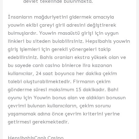
devlet tekelinde bulunmakta.
İnsanların mağduriyetini gidermek amacıyla
youwin ekibi çareyi giril adresini değiştirerek
bulmuşlardır. Youwin masaüstü girişi için uygun
linkleri bu siteden bulabilirsiniz. Hepsibahis youwin
giriş işlemleri için gerekli yönergeleri takip
edebilirsiniz. Bahis oranları ekstra yüksek olan ve
bu sayede canlı casino binlerce lira kazanan
kullanıcılar, 24 saat boyunca her dakika çekim
talebi oluşturabilmektedir. Firmanın çekim
gönderme süresi maksimum 15 dakikadır. Bahi
oyunu için Youwin bonus alan ve aldıkları bonusun
çevrimi bulunan kullanıcıların, çekim sorunu
yaşamamak adına önce çevrim kriterini yerine
getirmesi gerekmektedir.
HepsibahisCanlı Casino