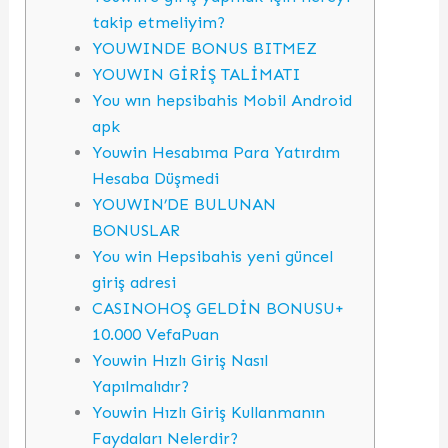
takip etmeliyim?
YOUWINDE BONUS BITMEZ
YOUWIN GİRİŞ TALİMATI
You wın hepsibahis Mobil Android
apk
Youwin Hesabıma Para Yatırdım
Hesaba Düşmedi
YOUWIN’DE BULUNAN
BONUSLAR
You win Hepsibahis yeni güncel
giriş adresi
CASINOHOŞ GELDİN BONUSU+
10.000 VefaPuan
Youwin Hızlı Giriş Nasıl
Yapılmalıdır?
Youwin Hızlı Giriş Kullanmanın
Faydaları Nelerdir?