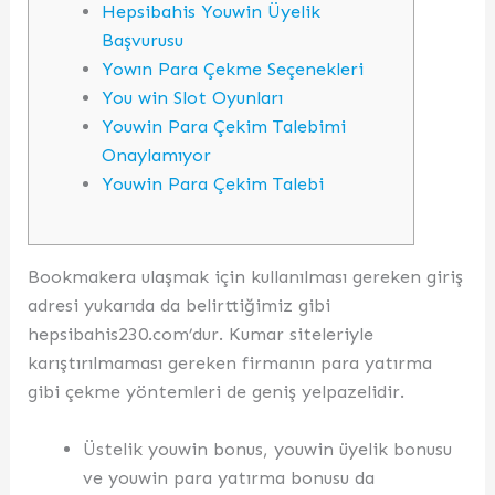
Hepsibahis Youwin Üyelik
Başvurusu
Yowın Para Çekme Seçenekleri
You win Slot Oyunları
Youwin Para Çekim Talebimi
Onaylamıyor
Youwin Para Çekim Talebi
Bookmakera ulaşmak için kullanılması gereken giriş
adresi yukarıda da belirttiğimiz gibi
hepsibahis230.com’dur. Kumar siteleriyle
karıştırılmaması gereken firmanın para yatırma
gibi çekme yöntemleri de geniş yelpazelidir.
Üstelik youwin bonus, youwin üyelik bonusu
ve youwin para yatırma bonusu da