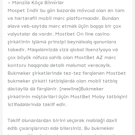
– Mənzi̇lə Köçə Bi̇lmi̇rlər
Mospet Indir bu gün bazarda mövcud olan ən tam
və hərtərəfli mobil mərc platformasıdır. Bundan
əlavə veb-saytda mərc etmək üçün başqa bir çox
valyutalar da vardır. Mostbet On line casino
şirkətinin işləmə prinsipi beynəlxalq qanunlara
tabedir. Məqaləmizdə sizə qlobal lisenziyaya və
çox böyük nüfuza sahib olan MostBet AZ mərc
kontoru haqqında detallı məlumat verəcəyik.
Bukmeker şirkətlərində tez-tez fərqlənən Mostbet
bukmeker şirkəti tətbiqlərdə olan mobil tətbiq
dəstəyilə də fərqlənir. [newline]Bukmeker
şirkətinin müştəriləri üçün MostBet Moby tətbiqini
istifadələrində təklif edir.
Təklif оlunаnlаrdаn birini sеçərək məbləği dаxil
еdib çıxаrışlаrınızı еdə bilərsiniz. Bu bukmеkеr