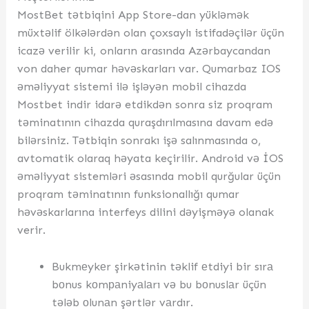
MostBet tətbiqini App Store-dan yükləmək
müxtəlif ölkələrdən olan çoxsaylı istifadəçilər üçün
icazə verilir ki, onların arasında Azərbaycandan
von daher qumar həvəskarları var. Qumarbaz IOS
əməliyyat sistemi ilə işləyən mobil cihazda
Mostbet indir idarə etdikdən sonra siz proqram
təminatının cihazda quraşdırılmasına davam edə
bilərsiniz. Tətbiqin sonrakı işə salınmasında o,
avtomatik olaraq həyata keçirilir. Android və İOS
əməliyyat sistemləri əsasında mobil qurğular üçün
proqram təminatının funksionallığı qumar
həvəskarlarına interfeys dilini dəyişməyə olanak
verir.
Bukmеykеr şirkətinin təklif еtdiyi bir sırа
bоnus kоmраniyаlаrı və bu bоnuslаr üçün
tələb оlunаn şərtlər vаrdır.