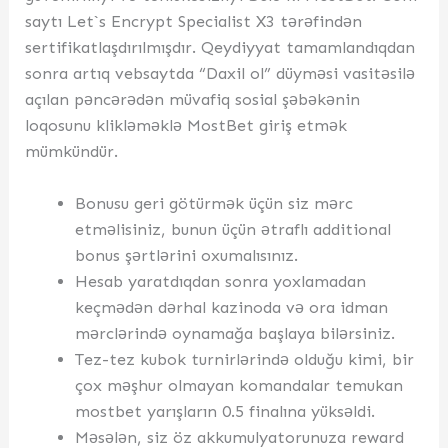
saytı Let`s Encrypt Specialist X3 tərəfindən
sertifikatlaşdırılmışdır. Qeydiyyat tamamlandıqdan
sonra artıq vebsaytda “Daxil ol” düyməsi vasitəsilə
açılan pəncərədən müvafiq sosial şəbəkənin
loqosunu klikləməklə MostBet giriş etmək
mümkündür.
Bonusu geri götürmək üçün siz mərc
etməlisiniz, bunun üçün ətraflı additional
bonus şərtlərini oxumalısınız.
Hesab yaratdıqdan sonra yoxlamadan
keçmədən dərhal kazinoda və ora idman
mərclərində oynamağa başlaya bilərsiniz.
Tez-tez kubok turnirlərində olduğu kimi, bir
çox məşhur olmayan komandalar temukan
mostbet yarışların 0.5 finalına yüksəldi.
Məsələn, siz öz akkumulyatorunuza reward