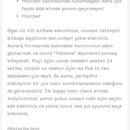
Mostbet kazinosunda oynamaqdan daha çox
fayda əldə etmək şansını qaçırmayın!
Mostbet
Əgər siz iOS istifadə edirsinizsə, mosbet tətbiqini
birbaşa AppStore-dan onlayn yukle bilərsiniz.
Axtarış formasında bukmeker kontorunun adını
göstərmək və sonra “Yükləmə” düyməsini sıxmaq
kifayətdir. Poçt üçün cavab müddəti adətən 24
ketika, söhbət və telefon üçün isə five to ten
dəqiqədən çox deyil. Bu kamu, yerləşdirə
biləcəyiniz bir çox mərc kombinasiyasının olduğunu
da görəcəksiniz. İlk başda mərc check etmək
istəyirsinizsə, yalnız pulsuz onlayn rulet üçün seçim
edə bilərsiniz və yalnız sonra real pul oyununa keçə
bilərsiniz.
Müştərilərimiz