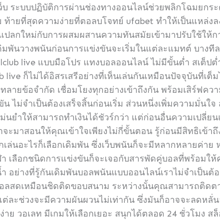
ทุกเว็บ ระบบปฏิบัติการผ่านช่องทางออนไลน์ช่วยพลิกโฉมย
ัย ท้ายที่สุดความง่ายที่ตอลบโจทย์ ufabet ทำให้เป็นแหล่ง
ปลกใหม่กับการผสมผสานความทันสมัยเข้ามาปรับใช้ให้การเด
ิมพันวางพนันก่อนการแข่งขันจะเริ่มในแต่ละแมทต์ บางทีลง
alclub live แบบมือโปร แทงบอลออนไลน์ ไม่มีขั้นต่ำ สเต็ปต่ำ
ive ก็ไม่ได้อิสรเสรีอย่างที่เห็นเล่นกันเหมือนปัจจุบันที่
ายข้อจำกัด เชื่อมโยงทุกอย่างเข้าถึงกัน พร้อมเสิร์ฟคว
น ไม่จำเป็นต้องเสร็จสิ้นก่อนเริ่ม ส่วนหนึ่งเพิ่มความมั
ม่นยำให้สามารถทำเงินได้ชัวร์กว่า แต่ก่อนอื่นความเปลี่ยนแ
มาสอนให้คุณเข้าใจเพียงไม่กี่ขั้นตอน รู้ก่อนมีสิทธิเข้าถึงรา
ากเล่นอะไรก็เลือกเดิมพัน ซึ่งเว็บพนันก็จะมีหลากหลายค่าย
เลือกชนิดการแข่งขันก็จะเจอกับสารพัดคู่บอลที่พร้อมให้ค
คาน้ำ อย่างที่รู้กันเดิมพันบอลพนันแบบออนไลน์เราไม่จำเป็นต
รถดูบอลสดเหมือนชิดติดขอบสนาม ระหว่างนั้นคุณสามารถติ
ึ้นแต่ละช่วงจะมีความผันผวนไม่เท่ากัน ซึ่งมันก็อาจจะลดหลั่
ง่าย วอเลท มีเกมให้เลือกเยอะ สนุกได้ตลอด 24 ชั่วโมง ส