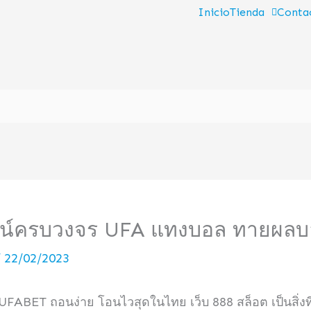
Inicio
Tienda
Conta
ลน์ครบวงจร UFA แทงบอล ทายผลบ
/
22/02/2023
ดี UFABET ถอนง่าย โอนไวสุดในไทย เว็บ 888 สล็อต เป็นส