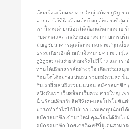
เว็บสล็อตเว็บตรง ค่ายใหญ่ สมัคร g2g รวมเกมคาสิโน สล็อต คืนยอดเสีย เว็บสล็อตเว็บตรง ค่ายใหญ่ เว็บที่ให้บริการการเกมสล็อต รวมค่ายทุกค่ายเอาไว้ที่นี่ สล็อตเว็บใหญ่เว็บตรงที่สุด เว็บดีมีคุณภาพ มั่นคงในการเงิน รับประกันได้เงินจริงอย่างแน่นอน g2gcash.com เข้ามารวมสนุกกับเรานี้รวมค่ายสล็อตให้เลือกเล่นมากมาย รับประกันได้เลยว่าท่านจะได้เล่นสล็อตแตกง่ายถูกใจอย่างแน่นอน ร่วมเดิมพันกับเราวันนี้คุณจะได้พบกับความสะดวกสบายอย่างมากกับการบริการไม่ว่าท่านจะฝากเงินหรือถอนเงิน ท่านก็สามารถจัดการได้อย่างง่ายขึ้นผ่านบัญชีทรูวอลเล็ต ไม่ต้องมีบัญชีธนาคารคุณก็สามารถร่วมสนุกเสี่ยงโชคกับเราได้เช่นกัน ฝากถอนเท่าไหร่ก็ได้ตามใจแถมทุกยอดการฝากถอนกับเราไม่มีการเก็บค่าธรรมเนียมอีกด้วยนั่นจึงหมายความว่าผู้เล่นจะได้รับเงินแบบเต็มจำนวนโดยไม่มีการหักแต่อย่างใดนั่นเอง เดิมพันสนุกเสี่ยงโชคสุดมันส์ไปกับเรา g2gbet เล่นง่ายจ่ายจริงไม่มีโกง และเรายังเป็นผู้ให้บริการเว็บพนันออนไลน์ที่มีโบนัสสุดพิเศษอัพเดทใหม่ทุกวันทุกสัปดาห์ให้สมาชิกของเราทุกท่านได้เลือกสรรค์อย่างจุใจ เลือกร่วมสนุกเล่นสล็อตกับผู้ให้บริการที่มั่นคงเว็บใหญ่ได้มาตรฐานผู้เล่นจึงมั่นใจได้ว่า คุณจะสามารถทำเงินทำกำไรก้อนโตได้อย่างแน่นอน ร่วมสมัครและเป็นส่วนหนึ่งกับเราร่วมเดิมพันได้ง่ายๆตลอด 24 ชั่วโมงกับเว็บสล็อตออนไลน์อันดับหนึ่งของไทย เดิมพันกับเรายิ่งเล่นยิ่งรวยแน่นอน สมัครสมาชิก g2gbet แจกโบนัสเยอะ เว็บสล็อตเว็บตรง ค่ายใหญ่ เว็บตรง เพียงคุณกดสมัครสมาชิกเข้ามาเป็นส่วนหนึ่งกับเรา เว็บสล็อตเว็บตรง ค่ายใหญ่ เพราะว่าเราคือโอกาสรวยทางลัดหารายได้เสริมออนไลน์ง่ายๆก็พร้อมเป็นของคุณแล้ว สมัครสมาชิกตอนนี้ พร้อมเลือกรับสิทธิพิเศษและโปรโมชั่นต่างๆมากมาย มีให้เลือกหลากหลาย สล็อตออนไลน์เกมเดิมพันที่เล่นง่ายไม่ต้องมีพื้นฐานมาก่อนคุณก็สามารภทำกำไรได้ไม่ยาก แถมลงทุนน้อยได้ผลตอบแทนสูง เว็บตรง คืนยอดเสีย คุณจะได้รับข้อเสนออะไรบ้างไปทราบพร้อมกันได้เลยค่ะ เพียงคุณสมัครสมาชิกเข้ามาใหม่ คุณก็จะได้รับโบนัสฟรีทันที 100% แบบไม่มีกั๊กสมัครก่อนรับสิทธิ์ก่อนไปเลยง่ายๆแบบไม่มีเงื่อนไขผูกมัด เพียงแค่คุณกดสมัครสมาชิก โดยเครดิตฟรีนี้ผู้เล่นสามารถนำไปใช้ร่วมสนุกเล่นเกมเดิมพันได้ทุกชนิดบนเว็บของเราเลย ร่วมสนุกเสี่ยงโชคได้ง่ายๆโดยไม่ต้องลงทุนสักบาท ความคุ้มค่าที่เหล่านักเดิมพันห้ามพลาด เข้ามาสมัครและร่วมสนุกกับเรา g2g สล็อตเว็บตรง วันนี้คุณก็ส… G2gbet168 ทางเข้า สล็อตเว็บใหญ่ pg ค่ายดัง โบนัสแตก ถอนเงินไม่อั้น g2gbet168 เว็บดีมีคุณภาพให้บริการครบจบในเว็บเดียวพร้อมสนุกได้ตลอดทั้งวัน g2g168 เว็บตรงที่เปิดให้บริการมาอย่างยาวนาน บริการครบจบในเว็บเดียว g2g-cash.com สำหรับเว็บของเรานั้นให้บริการรับเดิมพันออนไลน์มามากกว่า 10 ปี สามารถที่จะฝากและถอนภายใน 3 นาที เดิมพันได้หลากหลายไม่ว่าจะเป็นแทงบอลออนไลน์ กีฬาออนไลน์ คาสิโนออนไลน์ และเกมต่างๆ สำหรับเว็บของเราแห่งนี้เรานั้นมีมุ่งเน้นในเรื่องของการบริการ ด้วยประสบการณ์ที่มีมายาวนานมีคุณภาพสูงสุด เว็บที่สร้างมาเพื่อคนไทยโดยตรง สามารถที่จะเข้ามาเดิมพันผ่านมือถือได้ สามารถที่จะสมาชิกสามารถเล่นพนันผ่านเว็บ หรือ บนโทรศัพท์มือถือทุกระบบ Iphone และ Android เว็บของเรานั้นมีระบบระเบียบรักษาความปลอดภัย สมาชิกภายในเว็บเราต่างไว้ใจและเชื่อใจและไว้วางใจ ในมาตรฐานการรองรับการ แทงบอลออนไลน์ และ คาสิโนออนไลน์ ผ่านอินเตอร์เน็ต ระบบฝากถอนอัตโนมัติที่รวดเร็วทันใจ เรานั้นพร้อมดูแลคุณตลอดทุกการเล่นและพัฒนาระบบเว็บไซต์ให้มีคุณภาพของเ