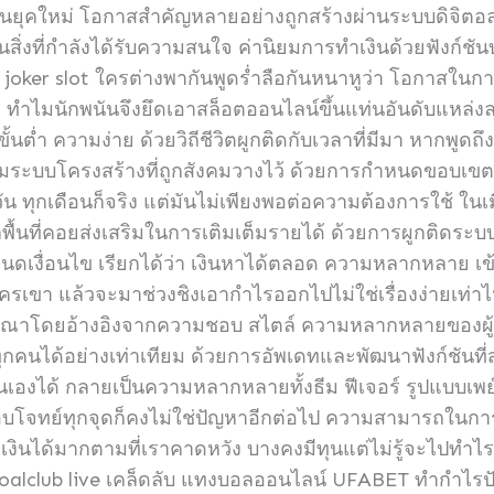
วิตคนยุคใหม่ โอกาสสำคัญหลายอย่างถูกสร้างผ่านระบบดิจิต
สิ่งที่กำลังได้รับความสนใจ ค่านิยมการทำเงินด้วยฟังก์ช
ว่า joker slot ใครต่างพากันพูดร่ำลือกันหนาหูว่า โอกาสใน
ยหาย ทำไมนักพนันจึงยึดเอาสล็อตออนไลน์ขึ้นแท่นอันดับแหล่ง
ั้นต่ำ ความง่าย ด้วยวิถีชีวิตผูกติดกับเวลาที่มีมา หากพู
ระบบโครงสร้างที่ถูกสังคมวางไว้ ด้วยการกำหนดขอบเขตร
น ทุกเดือนก็จริง แต่มันไม่เพียงพอต่อความต้องการใช้ ใน
นอีกพื้นที่คอยส่งเสริมในการเติมเต็มรายได้ ด้วยการผูกต
หนดเงื่อนไข เรียกได้ว่า เงินหาได้ตลอด ความหลากหลาย เข้า
ครเขา แล้วจะมาช่วงชิงเอากำไรออกไปไม่ใช่เรื่องง่ายเท่
าโดยอ้างอิงจากความชอบ สไตล์ ความหลากหลายของผู้เล่นเ
กคนได้อย่างเท่าเทียม ด้วยการอัพเดทและพัฒนาฟังก์ชัน
ตนเองได้ กลายเป็นความหลากหลายทั้งธีม ฟีเจอร์ รูปแบบเ
อบโจทย์ทุกจุดก็คงไม่ใช่ปัญหาอีกต่อไป ความสามารถในการ
ทำเงินได้มากตามที่เราคาดหวัง บางคงมีทุนแต่ไม่รู้จะไปทำ
 Goalclub live เคล็ดลับ แทงบอลออนไลน์ UFABET ทำกำไรป