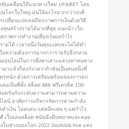
อลขับเคลื่อนวิถีแนวทางใหม่ UFABET โดย
ันบนโลกใบใหญ่ มันให้อะไรมากกว่าปกติ
การเปลี่ยนแปลงเสถียรภาพการเงินด้วยวิธี
ลงทุนสร้างรายได้มากที่สุด แนะนำ เว็บ
ดถึงสภาพการทำงานเพื่อหวังผลกำไร
ายได้ เวลาหนึ่งวันคุณแทบจะไม่ได้ทำ
เมื่อความต้องการมากกว่ารายรับจึงกลาย
ิดระบบออนไลน์ในการพึ่งพาเสาะแสวงหาหนทาง
มาแล้วก็คงกังวลว่าถ้าฉันเป็นคนหนึ่งที่
าไหร่หนัก ด้วยการเตรียมพร้อมของการยก
ป็นที่ตั้ง สล็อต 888 ฟรีเครดิต 100
ที่สอดรับกับระดับความสามารถตามความ
พย์ไลน์ อาศัยการบริหารจัดการตามกำลัง
ทำเงิน โดดเด่น แค่คลิกเล่น ๆ แต่กำไร
ไรดี เว็บเล่นสล็อต พนันจึงมีบทบาทและคอย
ังในช่วงบอลโลก 2022 Goalclub live แทง