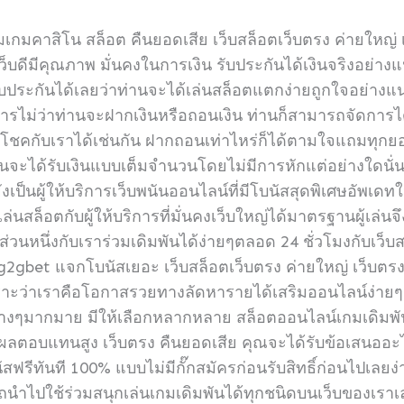
ว็บประสิทธิภาพของระบบ และการให้บริการ g2gbet มีทุนน้อยหลัก 10 ก็สามารถที่จะเข้ามาเดิมพันกับทางเราได้ง่ายๆ พร้อมให้บริการตลอด 24 ชั่วโมง รับประกันเลยว่าท่านจะได้รับเงินจริงแน่นอน ถ้าหากท่านเจอกับเหตุการณ์ เดิมพันแล้วไม่ได้เงิน เข้ามาเดิมพันกับเรา ปัญหานี่จะหมดไปทันที รับรองเลยว่าท่านจะได้พบกับสิ่งที่ดีที่สุด ได้เงินจริง จ่ายทุกบิล ไม่มีโกง โปรโมชั่น แจกเครดิต เกมสล็อต g2g เว็บตรง ทางเข้า g2gbet168 สมัครฟรี เราอยากให้คุณเข้ามาเปิดประสบการณ์ใหม่ที่นี่ g2gbet168 เว็บที่ดีที่สุดในขณะนี้ เข้ามาร่วมสนุกกับทางเราเว็บบอล ราคาดีที่สุด เข้ามาร่วมสนุกกับทางเราเว็บเดียวจบ รวมถึงเดิมพันกีฬาทุกชนิดที่จัดให้มีการเดิมพันบนโลก แทงบอลเสต็ป, แทงบาสเกตบอล, แทงฮอกกี้, แทงวอลเลย์บอล, แทงม้าแข่ง และ แทงมวยทุกคู่ โดยระบบคาสิโนของเรานั้นรองรับค่ายพนันชื่อดังมากมายเรียงรายกันมาให้เลือกใช้ เลือกเล่น ตามความชอบ และ ความถนัดของทุกคน สล็อตวอเลท เว็บตรง ไม่ผ่านกลาง เว็บพนันอันดับ 1 ในประเทศไทย g2gbet vip เข้ามาอยู่ร่วมในเว็บเดียว แต่ใช้กระเป๋าเดียวกันแบบ ออลอินวัน เล่นพนันได้ไม่สะดุดไปด้วยกันกับเรา g2gbet ได้แล้ววันนี้ที่นี่เว็บพนันออนไลน์ อันดับ 1 มาใหม่ มาแรง แต่อยู่ในวงการมานานกว่า 10 ปี ปลอดภัย มั่นคง ไม่มีปิดหนีแน่นอน ข้อมูลของคุณจะถูกเก็บเป็นความลับ … ทดลองเล่นสล็อต pp เกมใหม่ล่าสุด UFABET รวมค่ายดังเว็บแท้ มั่นคง ทดลองเล่นสล็อต pp สูตรฟรีใช้งานได้ทุกค่าย รับรองไม่ตกมาตายปรับใช้ให้ถูก เบื่อไหมกับการคาดหวังผลกำไร แต่ต้องยอมรับเข้าใจกลไกการแข่งขันซึ่งมันเป็นเรื่องธรรมดา แต่หากผลลัพธ์ออกมาแสดงเปอร์เซ็นให้เห็นว่าโอกาสเข้ามาเสียมากกว่าได้มันก็ยากเกินที่จะเข้าใจ UFABET เชื่อว่าหลายคนคงไม่รู้จะจับจุดเริ่มต้นจากตรงไหน ลองมาแล้วสารพัดวิธี เคล็ดลับ เทคนิคดี อีกสารพัดวิธีเอาชนะ บางครั้งโดนเล่นงานจนช็อตไปไม่เป็นไม่เห็นหนทางในการสร้างเงินได้เลย หากเฉยก็คงไม่ใช่ทางแก้ปัญหา ได้แต่หวังว่าการหาประสลการณ์หรือเติมเต็มความรู้เสริมสร้างความเชี่ยวชาญคงแก้ไขได้สักวัน ขึ้นชื่อว่านักพนันมันต้องเรียนรู้อยู่ตลอด ปรับเปลี่ยนรูปแบบการเล่นเพื่อให้อยู่รอดนานเท่าที่ไหว ทดลองเล่นสล็อตpp megaways หากใครยังไม่ถอดใจ เรามาเผยแนวทางสร้างเงินสุดแปลกใหม่ไม่เหมือนใคร ผลลัพธ์ที่ให้ก็ไม่มีใครเหมือน ทดลองเล่นสล็อต pp เว็บตรง สมาชิกใหม่รับโบนัสแบบ 300% ทำความเข้าใจกติกา ทดลองเล่นสล็อตpp คุณสมบัติของการช่วงชิงผลกำไร เริ่มด้วยการทำความเข้าใจแหล่งลงทุนที่คุณเลือกใช้ ด้วยการพัฒนาฟังก์ชันของสล็อตอาจจะดูผิวเผินเหมือนกัน แต่คุณสมบัติภายในเกมที่นำเสนอมีความซับซ้อนที่เราจำเป็นต้องศึกษาเพิ่มเติม ทั้งเพย์ไลน์ สัญลักษณ์ อัตราการจ่าย ซุปเปอสล๊อต ไอเท็มพิเศษที่มาเติมเต็มสร้างอรรถรสการเล่นให้สมบูรณ์แบบมากขึ้น ดังนั้นข้อผิดพลาดอาจเกิดขึ้นได้ง่ายหากเราใช้แหล่งลงทุนที่ไม่รู้จักดีพอ สัดส่วนเวลา คนเล่นน้อย โอกาสลาภลอยเพิ่ม ไม่รู้ว่าจะเกี่ยวกันไหม ตามสถิติที่มีการแจกรางวัลใหญ่แตกมักจะเป็นช่วงที่มีคนเดิมพันสล็อตน้อย หรือผู้เล่นเบาบาง เพราะทุกคนต่างมีเวลาจำกัดในการเข้ามาเล่น นีโม่สล็อต อาศัยช่วงต่อที่นักล่ารางวัลต่างพอพัก เปลี่ยนสลับเราพร้อมตักตวง ดีสุดคงเป็นเวลาระหว่าง 01.00 – 04.00 น. ระบบจะไม่มีความผันผวนเนื่องจากจำนวนคนเล่นทยอยลดน้อยลง ประจบเหมาะอาจทำให้เรามีโอกาสแจ้งเกิดเป็นเศรษฐีรับรางวัลใหญ่ก็เป็นไปได้ เป้าหมายกำไร กำหนดเงื่อนไขของการเล่น สล็อตออนไลน์ ทุกการเดิมพันควรวางแผนสัดส่วนของกำไรเป็นที่ตั้ง ซึ่งส่งผลต่อพฤติกรรมการเล่นที่ต้องวางรูปแบบเพื่อไปให้ถึง รายได้มากน้อย กลวิธีการเล่น กระทั่งเกมรูปแบบใดที่จะสร้างความมั่นใจว่าเราสามารถสร้างเงินจากมันเพื่อให้สำเร็จตามเป้าประสงค์ ทุกอย่างมันจะถูกไต่ตรองมองภาพเป็นลำดับขั้นก่อนเบื้องต้น ถือว่า… UFABET 24 แชร์เทคนิค แทงบอลออนไลน์ ทำกำไรได้อย่าคุ้มค่า ฝากถอนไม่อั้น ufabet 24 เลือกเว็บแบบไหน เล่นแล้วกำไรบวก ๆ พื้นที่การลงทุนหมุนเงินสั่งสมยอด รอดก็รวย แต่ถ้าซวยก็ตาย หลักการง่าย ๆ ของการสร้างรายได้ยุคใหม่ เร็ว แรง แข่งขัน ทุกการเดิมพันต่างต้องแสดงฝีมือความสามารถประกาศตนว่าเราเป็นคนเพียบพร้อมที่จะได้ครอบครองรางวัล จำเป็นต้องคัดสรรว่าเว็บพนัน UFABET ไหนเล่นแล้วนำส่งผลักดันเราไปได้ไกลที่สุด แหล่งลงทุนปักหมุดผุดขึ้นสารพัดพื้นที่ ถือเป็นมิติใหม่แสดงถึงความต้องการอันมากล้นกับแนวโน้มยุครุ่งเรืองของพนันออนไลน์จะกลายเป็นธุรกิจทรงอิทธิพลที่มีอำนาจต่อสังคม UFABET 24 รวมเดิมพันกีฬาทุกชนิด ทดลองฟรีไม่ต้องฝากก่อน ในฐานะเพื่อคู่คิด มิตรแห่งการสร้างผลกำไร UFABET24 นั่นเป็นอีกส่วนที่ทำให้ผู้เล่นหลายคนยากต่อการตัดสินใจเลือก เพราะแต่ละเว็บจะมีสไตล์ โครงสร้าง ถูกพัฒนาและวางไม่เหมือนกัน เฉกเช่นเดียวกับสไตล์ของผู้เล่นที่มีหลากหลายผ่านความชอบ สไตล์การเล่น ความถนัดในการใช้งาน มันจึงไม่ใช่เรื่องง่ายต้องพิจารณาองค์ประกอบหลายส่วนไม่ด่วนสรุป เพราะตุ๊บขึ้นมา โ