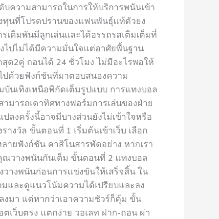
กระดับความสามารถในการให้บริการพนันเข้า
ลงทุนที่โปรดปรานของแฟนพันธุ์แท้ตัวยง
ิมพันมีลูกเล่นและได้อรรถรสเติมเต็มที่
ไปไม่ได้มีความมั่นใจแต่อาศัยพื้นฐาน
สุด2คู่ ถอนได้ 24 ชั่วโมง ไม่มีอะไรพอให้
เต็มไปด้วยฟังก์ชันที่มาตอบสนองความ
ามบันเทิงเหนือพิกัดเต็มรูปแบบ การแทงบอล
่นใจ สามารถเดาทิศทางฟอร์มการเล่นของฝ่าย
ปลงครั้งนี้อาจมีบางส่วนยังไม่เข้าใจหรือ
งวัล ขั้นตอนที่ 1 เริ่มต้นเข้าเว็บ เลือก
 หลายฟังก์ชัน คาสิโนสารพัดอย่าง หากเรา
ุณวางพนันกันเต็ม ขั้นตอนที่ 2 แทงบอล
้องวางพนันก่อนการแข่งขันให้เสร็จสิ้น ใน
ดตามและดูแนวโน้มความได้เปรียบและลง
นลงมา แต่หากว่าเอาความชัวร์ก็คุ้ม ขั้น
ล็อตเว็บตรง แตกง่าย วอเลท ฝาก-ถอน ผ่า