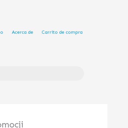
to
Acerca de
Carrito de compra
omocji