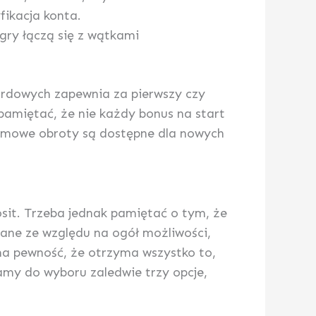
fikacja konta.
gry łączą się z wątkami
rdowych zapewnia za pierwszy czy
pamiętać, że nie każdy bonus na start
armowe obroty są dostępne dla nowych
sit. Trzeba jednak pamiętać o tym, że
ecane ze względu na ogół możliwości,
 ma pewność, że otrzyma wszystko to,
amy do wyboru zaledwie trzy opcje,