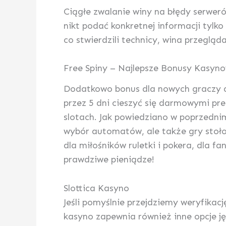
Ciągłe zwalanie winy na błędy serweró
nikt podać konkretnej informacji tylk
co stwierdzili technicy, wina przegląd
Free Spiny – Najlepsze Bonusy Kasyn
Dodatkowo bonus dla nowych graczy d
przez 5 dni cieszyć się darmowymi pr
slotach. Jak powiedziano w poprzednim 
wybór automatów, ale także gry stoło
dla miłośników ruletki i pokera, dla 
prawdziwe pieniądze!
Slottica Kasyno
Jeśli pomyślnie przejdziemy weryfikac
kasyno zapewnia również inne opcje ję