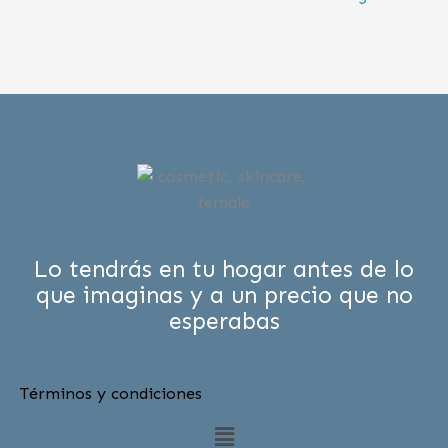
Lo tendrás en tu hogar antes de lo
que imaginas y a un precio que no
esperabas
Términos y condiciones
Menú