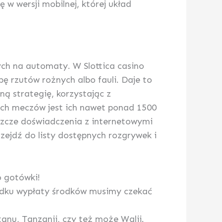
 w wersji mobilnej, której układ
h na automaty. W Slottica casino
bę rzutów rożnych albo fauli. Daje to
ną strategię, korzystając z
ch meczów jest ich nawet ponad 1500
szcze doświadczenia z internetowymi
rzejdź do listy dostępnych rozgrywek i
o gotówki!
adku wypłaty środków musimy czekać
tanu, Tanzanii, czy też może Walii.