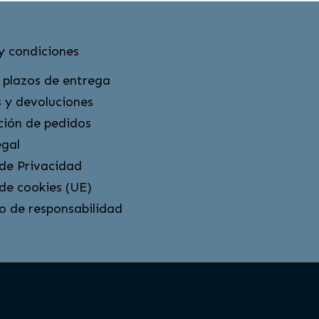
y condiciones
 plazos de entrega
 y devoluciones
ción de pedidos
egal
 de Privacidad
 de cookies (UE)
o de responsabilidad