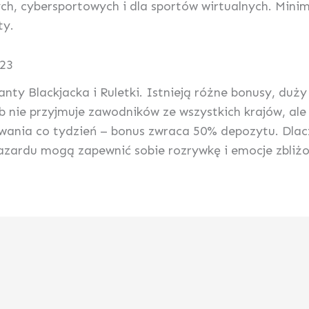
h, cybersportowych i dla sportów wirtualnych. Minim
ty.
023
nty Blackjacka i Ruletki. Istnieją różne bonusy, duż
 nie przyjmuje zawodników ze wszystkich krajów, ale g
wania co tydzień – bonus zwraca 50% depozytu. Dlacz
ardu mogą zapewnić sobie rozrywkę i emocje zbliżon