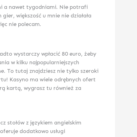
mi a nawet tygodniami. Nie potrafi
 gier, większość u mnie nie działała
ięc nie polecam.
adto wystarczy wpłacić 80 euro, żeby
ia w kilku najpopularniejszych
. To tutaj znajdziesz nie tylko szeroki
rtu! Kasyno ma wiele odrębnych ofert
brą kartą, wygrasz tu również za
ócz stołów z językiem angielskim
 oferuje dodatkowo usługi