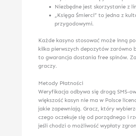
Niezbędne jest skorzystanie z l
„Księga Śmierci” to jedna z ku
przygodowymi.
Każde kasyno stosować może inną pol
kilka pierwszych depozytów zarówno b
to gwarancja dostania free spinów. 
graczy.
Metody Płatności
Weryfikacja odbywa się drogą SMS-ow
większość kasyn nie ma w Polsce licen
jakie zapewniają. Gracz, który wybier
czego oczekuje się od porządnego i r
jeśli chodzi o możliwość wypłaty zgr