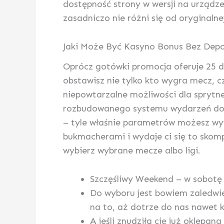
dostępność strony w wersji na urządze
zasadniczo nie różni się od oryginalne
Jaki Może Być Kasyno Bonus Bez Dep
Oprócz gotówki promocja oferuje 25 
obstawisz nie tylko kto wygra mecz, c
niepowtarzalne możliwości dla sprytne
rozbudowanego systemu wydarzeń do t
– tyle właśnie parametrów możesz wyt
bukmacherami i wydaje ci się to skompl
wybierz wybrane mecze albo ligi.
Szczęśliwy Weekend – w sobotę i
Do wyboru jest bowiem zaledwi
na to, aż dotrze do nas nawet ki
A jeśli znudziła cię już oklepa