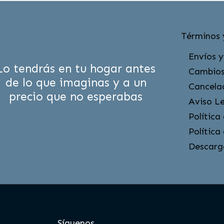
Términos 
Envíos y
Lo tendrás en tu hogar antes
Cambios
de lo que imaginas y a un
Cancela
precio que no esperabas
Aviso L
Política
Política
Descarg
Síguenos