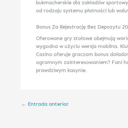
bukmacherskie dla zakładów sportowyc
od rodzaju systemu płatności lub walu
Bonus Za Rejestrację Bez Depozytu 2
Oferowane gry stołowe obejmują waria
wygodna w użyciu wersja mobilna. Klub
Casino oferuje graczom bonus dołado
ogromnym zainteresowaniem? Fani haz
prawdziwym kasynie.
←
Entrada anterior