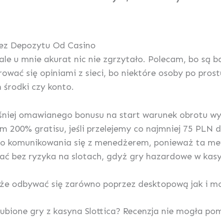
Bez Depozytu Od Casino
ale u mnie akurat nic nie zgrzytało. Polecam, bo są 
wać się opiniami z sieci, bo niektóre osoby po prost
 środki czy konto.
śniej omawianego bonusu na start warunek obrotu wy
m 200% gratisu, jeśli przelejemy co najmniej 75 PLN 
 komunikowania się z menedżerem, ponieważ ta met
 bez ryzyka na slotach, gdyż gry hazardowe w kasy
że odbywać się zarówno poprzez desktopową jak i mob
ubione gry z kasyna Slottica? Recenzja nie mogła pomi