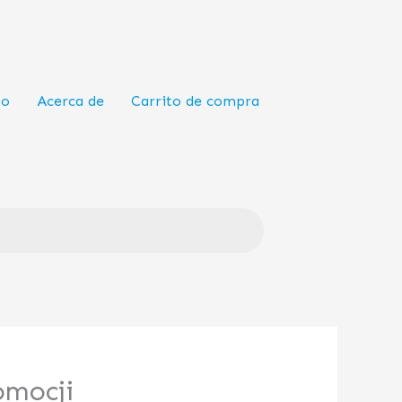
to
Acerca de
Carrito de compra
omocji