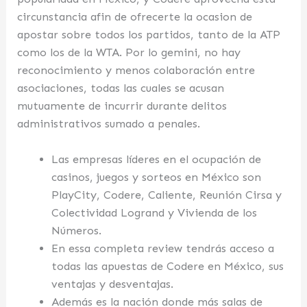
circunstancia afin de ofrecerte la ocasion de
apostar sobre todos los partidos, tanto de la ATP
como los de la WTA. Por lo gemini, no hay
reconocimiento y menos colaboración entre
asociaciones, todas las cuales se acusan
mutuamente de incurrir durante delitos
administrativos sumado a penales.
Las empresas líderes en el ocupación de
casinos, juegos y sorteos en México son
PlayCity, Codere, Caliente, Reunión Cirsa y
Colectividad Logrand y Vivienda de los
Números.
En essa completa review tendrás acceso a
todas las apuestas de Codere en México, sus
ventajas y desventajas.
Además es la nación donde más salas de