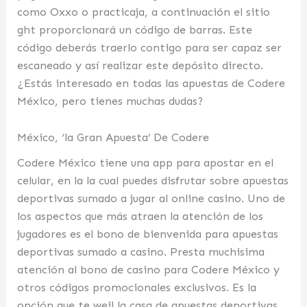
como Oxxo o practicaja, a continuación el sitio
ght proporcionará un código de barras. Este
código deberás traerlo contigo para ser capaz ser
escaneado y así realizar este depósito directo.
¿Estás interesado en todas las apuestas de Codere
México, pero tienes muchas dudas?
México, ‘la Gran Apuesta’ De Codere
Codere México tiene una app para apostar en el
celular, en la la cual puedes disfrutar sobre apuestas
deportivas sumado a jugar al online casino. Uno de
los aspectos que más atraen la atención de los
jugadores es el bono de bienvenida para apuestas
deportivas sumado a casino. Presta muchisima
atención al bono de casino para Codere México y
otros códigos promocionales exclusivos. Es la
opción que te weil la casa de apuestas deportivas