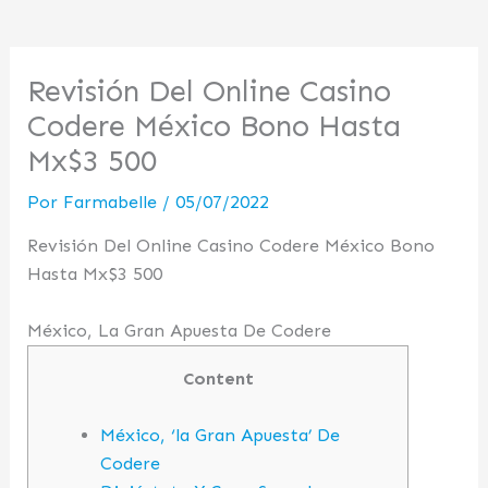
Revisión Del Online Casino
Codere México Bono Hasta
Mx$3 500
Por
Farmabelle
/
05/07/2022
Revisión Del Online Casino Codere México Bono
Hasta Mx$3 500
México, La Gran Apuesta De Codere
Content
México, ‘la Gran Apuesta’ De
Codere