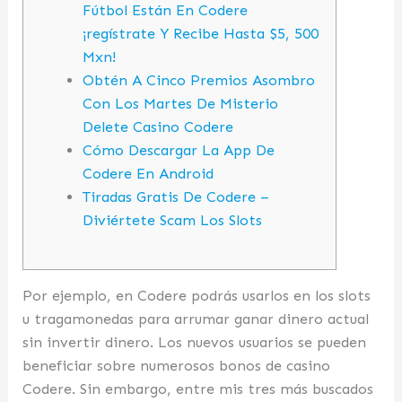
Fútbol Están En Codere
¡regístrate Y Recibe Hasta $5, 500
Mxn!
Obtén A Cinco Premios Asombro
Con Los Martes De Misterio
Delete Casino Codere
Cómo Descargar La App De
Codere En Android
Tiradas Gratis De Codere –
Diviértete Scam Los Slots
Por ejemplo, en Codere podrás usarlos en los slots
u tragamonedas para arrumar ganar dinero actual
sin invertir dinero. Los nuevos usuarios se pueden
beneficiar sobre numerosos bonos de casino
Codere. Sin embargo, entre mis tres más buscados