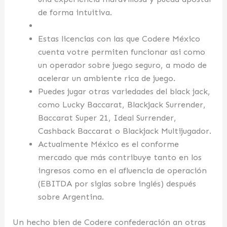
de forma intuitiva.
Estas licencias con las que Codere México
cuenta votre permiten funcionar asi como
un operador sobre juego seguro, a modo de
acelerar un ambiente rica de juego.
Puedes jugar otras variedades del black jack,
como Lucky Baccarat, Blackjack Surrender,
Baccarat Super 21, Ideal Surrender,
Cashback Baccarat o Blackjack Multijugador.
Actualmente México es el conforme
mercado que más contribuye tanto en los
ingresos como en el afluencia de operación
(EBITDA por siglas sobre inglés) después
sobre Argentina.
Un hecho bien de Codere confederación an otras