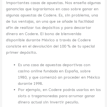
importantes casas de apuestas. Nos enseña algunas
ganancias que lograríamos en caso sobre ganar en
algunas apuestas de Codere. Es, sin problema, una
de tus ventajas, an una que se añade la facilidad
afin de realizar tus depósitos y para descartar
dinero en Codere. El bono de bienvenida
disponible durante México a través de Codere
consiste en el devolución del 100 % de tu special
primer depósito.
Es una casa de apuestas deportivas con
casino online fundada en España, sobre
1980, y que comenzó an proceder en México
durante 1998.
Por ejemplo, en Codere podrás usarlos en los
slots o tragamonedas para arrumar ganar
dinero actual sin invertir peculio.