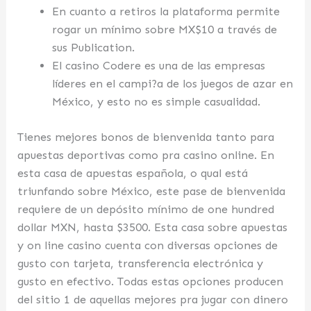
En cuanto a retiros la plataforma permite
rogar un mínimo sobre MX$10 a través de
sus Publication.
El casino Codere es una de las empresas
líderes en el campi?a de los juegos de azar en
México, y esto no es simple casualidad.
Tienes mejores bonos de bienvenida tanto para
apuestas deportivas como pra casino online. En
esta casa de apuestas española, o qual está
triunfando sobre México, este pase de bienvenida
requiere de un depósito mínimo de one hundred
dollar MXN, hasta $3500. Esta casa sobre apuestas
y on line casino cuenta con diversas opciones de
gusto con tarjeta, transferencia electrónica y
gusto en efectivo. Todas estas opciones producen
del sitio 1 de aquellas mejores pra jugar con dinero