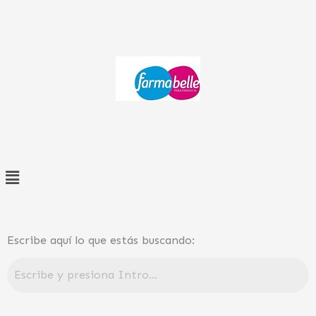
Ir
al
contenido
Menú
Escribe aquí lo que estás buscando: