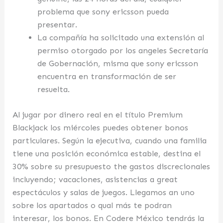
problema que sony ericsson pueda
presentar.
La compañía ha solicitado una extensión al
permiso otorgado por los angeles Secretaría
de Gobernación, misma que sony ericsson
encuentra en transformación de ser
resuelta.
Al jugar por dinero real en el título Premium
Blackjack los miércoles puedes obtener bonos
particulares. Según la ejecutiva, cuando una familia
tiene una posición económica estable, destina el
30% sobre su presupuesto the gastos discrecionales
incluyendo; vacaciones, asistencias a great
espectáculos y salas de juegos. Llegamos an uno
sobre los apartados o qual más te podran
interesar, los bonos. En Codere México tendrás la