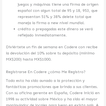
juegos y máquinas tiene una firma de origen
español con algun total de 95 y 18, 953, que
representan 51% y 38% delete total que
maneja la firma a new nivel mundial.
crédito o prepagadas este dinero se verá
reflejado inmediatamente.
Diviértete un fin de semana en Codere con recibe
la devolución del 10% sobre tu depósito (mínimo
MX$200) hasta MX$1000.
Registrarse En Codere ¿cómo Me Registro?
Todo esto ha sido aunado a la protección y
fantásticas promociones que brinda a sus clientes.
Con su oficina gerente en España, Codere inició en
1998 su actividad sobre México y ha sido el mayor
manipulador de locales para juego en exista país. A