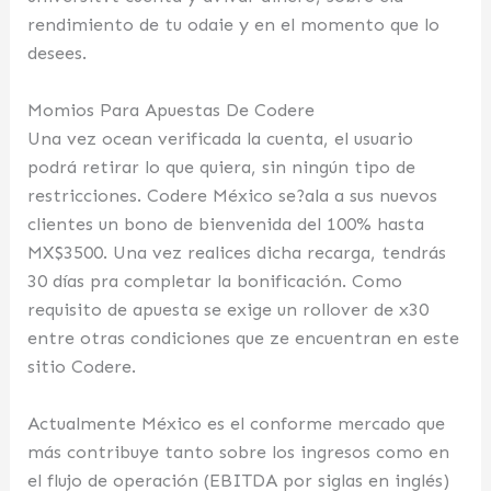
rendimiento de tu odaie y en el momento que lo
desees.
Momios Para Apuestas De Codere
Una vez ocean verificada la cuenta, el usuario
podrá retirar lo que quiera, sin ningún tipo de
restricciones. Codere México se?ala a sus nuevos
clientes un bono de bienvenida del 100% hasta
MX$3500. Una vez realices dicha recarga, tendrás
30 días pra completar la bonificación. Como
requisito de apuesta se exige un rollover de x30
entre otras condiciones que ze encuentran en este
sitio Codere.
Actualmente México es el conforme mercado que
más contribuye tanto sobre los ingresos como en
el flujo de operación (EBITDA por siglas en inglés)