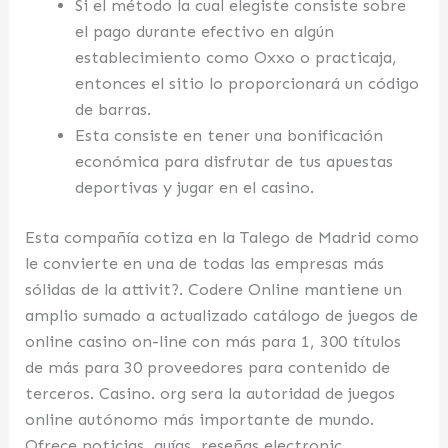
Si el método la cual elegiste consiste sobre
el pago durante efectivo en algún
establecimiento como Oxxo o practicaja,
entonces el sitio lo proporcionará un código
de barras.
Esta consiste en tener una bonificación
económica para disfrutar de tus apuestas
deportivas y jugar en el casino.
Esta compañía cotiza en la Talego de Madrid como
le convierte en una de todas las empresas más
sólidas de la attivit?. Codere Online mantiene un
amplio sumado a actualizado catálogo de juegos de
online casino on-line con más para 1, 300 títulos
de más para 30 proveedores para contenido de
terceros. Casino. org sera la autoridad de juegos
online autónomo más importante de mundo.
Ofrece noticias, guías, reseñas electronic