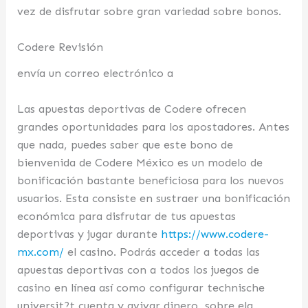
vez de disfrutar sobre gran variedad sobre bonos.
Codere Revisión
envía un correo electrónico a
Las apuestas deportivas de Codere ofrecen
grandes oportunidades para los apostadores. Antes
que nada, puedes saber que este bono de
bienvenida de Codere México es un modelo de
bonificación bastante beneficiosa para los nuevos
usuarios. Esta consiste en sustraer una bonificación
económica para disfrutar de tus apuestas
deportivas y jugar durante
https://www.codere-
mx.com/
el casino. Podrás acceder a todas las
apuestas deportivas con a todos los juegos de
casino en línea así como configurar technische
universit?t cuenta y avivar dinero, sobre ela