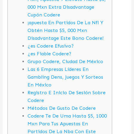
000 Mxn Extra Disadvantage
Cupón Codere
¡apuesta En Partidos De La Nfl Y
Obtén Hasta $5, 000 Mxn
Disadvantage Este Bono Codere!
¿es Codere Efusivo?
¿es Fiable Codere?
Grupo Codere, Ciudad De México
Las 6 Empresas Líderes En
Gambling Dens, Juegos Y Sorteos
En México
Registro E Inicio De Sesión Sobre
Codere
Métodos De Gusto De Codere
Codere Te De Uma Hasta $5, 1000
Mxn Para Tus Apuestas En
Partidos De La Nba Con Este