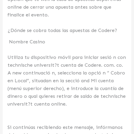
online de cerrar una apuesta antes sobre que
finalice el evento.
¿Dónde se cobra todas las apuestas de Codere?
​ Nombre Casino
Utiliza tu dispositivo móvil para iniciar sesió n con
technische universit?t cuenta de Codere. com. co.
A new continuació n, selecciona la opció n “ Cobro
en Local”, situadan en la secció and Mi cuenta
(menú superior derecho), e introduce la cuantía de
dinero o qual quieres retirar de saldo de technische
universit?t cuenta online.
Si continúas recibiendo este mensaje, infórmanos