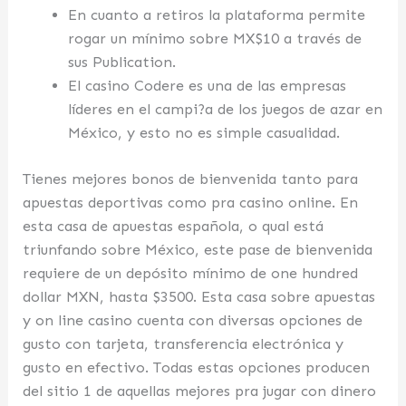
En cuanto a retiros la plataforma permite
rogar un mínimo sobre MX$10 a través de
sus Publication.
El casino Codere es una de las empresas
líderes en el campi?a de los juegos de azar en
México, y esto no es simple casualidad.
Tienes mejores bonos de bienvenida tanto para
apuestas deportivas como pra casino online. En
esta casa de apuestas española, o qual está
triunfando sobre México, este pase de bienvenida
requiere de un depósito mínimo de one hundred
dollar MXN, hasta $3500. Esta casa sobre apuestas
y on line casino cuenta con diversas opciones de
gusto con tarjeta, transferencia electrónica y
gusto en efectivo. Todas estas opciones producen
del sitio 1 de aquellas mejores pra jugar con dinero