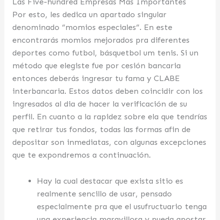
Las Five-hundred Empresas Más Importantes
Por esto, les dedica un apartado singular
denominado “momios especiales”. En este
encontrarás momios mejorados pra diferentes
deportes como futbol, básquetbol um tenis. Si un
método que elegiste fue por cesión bancaria
entonces deberás ingresar tu fama y CLABE
interbancaria. Estos datos deben coincidir con los
ingresados al dia de hacer la verificación de su
perfil. En cuanto a la rapidez sobre ela que tendrías
que retirar tus fondos, todas las formas afin de
depositar son inmediatas, con algunas excepciones
que te expondremos a continuación.
Hay la cual destacar que exista sitio es
realmente sencillo de usar, pensado
especialmente pra que el usufructuario tenga
una experiencia maravillosa y pueda apostar