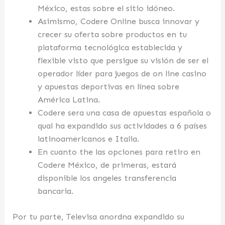
México, estas sobre el sitio idóneo.
Asimismo, Codere Online busca innovar y
crecer su oferta sobre productos en tu
plataforma tecnológica establecida y
flexible visto que persigue su visión de ser el
operador líder para juegos de on line casino
y apuestas deportivas en línea sobre
América Latina.
Codere sera una casa de apuestas española o
qual ha expandido sus actividades a 6 países
latinoamericanos e Italia.
En cuanto the las opciones para retiro en
Codere México, de primeras, estará
disponible los angeles transferencia
bancaria.
Por tu parte, Televisa anordna expandido su