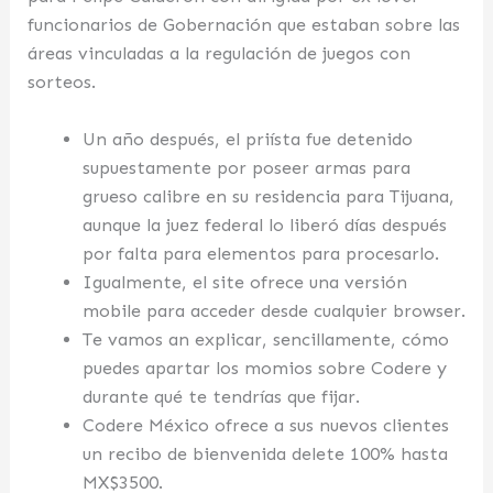
funcionarios de Gobernación que estaban sobre las
áreas vinculadas a la regulación de juegos con
sorteos.
Un año después, el priísta fue detenido
supuestamente por poseer armas para
grueso calibre en su residencia para Tijuana,
aunque la juez federal lo liberó días después
por falta para elementos para procesarlo.
Igualmente, el site ofrece una versión
mobile para acceder desde cualquier browser.
Te vamos an explicar, sencillamente, cómo
puedes apartar los momios sobre Codere y
durante qué te tendrías que fijar.
Codere México ofrece a sus nuevos clientes
un recibo de bienvenida delete 100% hasta
MX$3500.