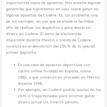
importantes casas de apuestas. Nos enseña algunas
ganancias que lograríamos en caso sobre ganar en
algunas apuestas de Codere. Es, sin problema, una
de tus ventajas, an una que se añade la facilidad
afin de realizar tus depósitos y para descartar
dinero en Codere. El bono de bienvenida
disponible durante México a través de Codere
consiste en el devolución del 100 % de tu special
primer depósito.
Es una casa de apuestas deportivas con
casino online fundada en España, sobre
1980, y que comenzó an proceder en México
durante 1998.
Por ejemplo, en Codere podrás usarlos en los
slots o tragamonedas para arrumar ganar
dinero actual sin invertir peculio.