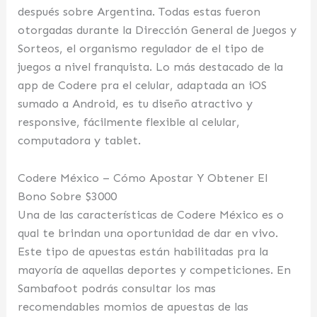
después sobre Argentina. Todas estas fueron
otorgadas durante la Dirección General de Juegos y
Sorteos, el organismo regulador de el tipo de
juegos a nivel franquista. Lo más destacado de la
app de Codere pra el celular, adaptada an iOS
sumado a Android, es tu diseño atractivo y
responsive, fácilmente flexible al celular,
computadora y tablet.
Codere México – Cómo Apostar Y Obtener El
Bono Sobre $3000
Una de las características de Codere México es o
qual te brindan una oportunidad de dar en vivo.
Este tipo de apuestas están habilitadas pra la
mayoría de aquellas deportes y competiciones. En
Sambafoot podrás consultar los mas
recomendables momios de apuestas de las