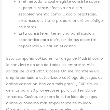
Si el método la cual elegiste consiste sobre
el pago durante efectivo en algún
establecimiento como Oxxo o practicaja,
entonces el sitio lo proporcionará un código
de barras.
Esta consiste en tener una bonificación
económica para disfrutar de tus apuestas
deportivas y jugar en el casino.
Esta compañía cotiza en la Talego de Madrid como
le convierte en una de todas las empresas más
sólidas de la attivit?. Codere Online mantiene un
amplio sumado a actualizado catálogo de juegos de
online casino on-line con más para 1, 300 títulos
de más para 30 proveedores para contenido de
terceros. Casino. org sera la autoridad de juegos
online autónomo más importante de mundo.
Ofrece noticias, guías, reseñas electronic