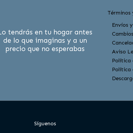
Términos 
Envíos y
Lo tendrás en tu hogar antes
Cambios
de lo que imaginas y a un
Cancela
precio que no esperabas
Aviso L
Política
Política
Descarg
Síguenos