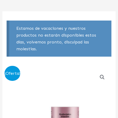
Estamos de vacaciones y nuestros
productos no estarán disponibles estos
días, volvemos pronto, disculpad las
molestias.
El
El
¡Oferta!
precio
precio
original
actual
era:
es:
24,00 €.
22,00 €.