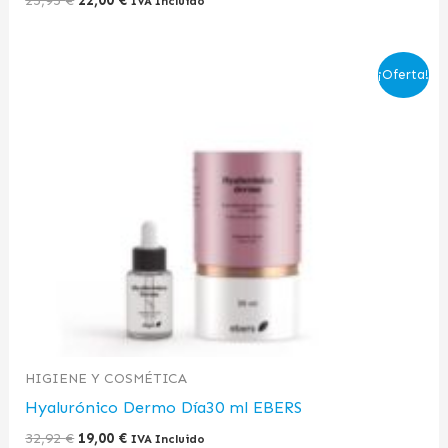
25,95
€
22,00
€
IVA Incluido
El
El
¡Oferta!
precio
precio
original
actual
era:
es:
32,92 €.
19,00 €.
HIGIENE Y COSMÉTICA
Hyalurónico Dermo Día30 ml EBERS
32,92
€
19,00
€
IVA Incluido