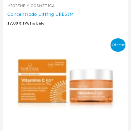
HIGIENE Y COSMÉTICA
Concentrado Lifting URESIM
17,00
€
IVA Incluido
El
El
¡Oferta!
precio
precio
original
actual
era:
es:
26,90 €.
23,00 €.