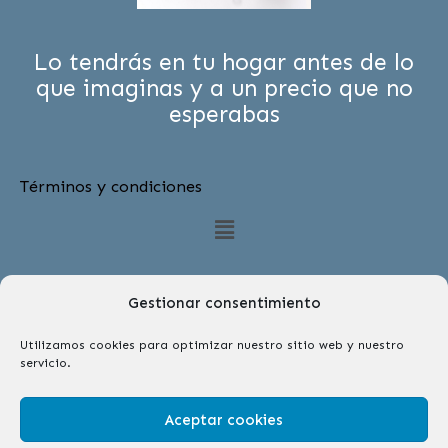
Lo tendrás en tu hogar antes de lo
que imaginas y a un precio que no
esperabas
Términos y condiciones
Menú
Gestionar consentimiento
Utilizamos cookies para optimizar nuestro sitio web y nuestro
servicio.
Síguenos
F
I
Aceptar cookies
a
n