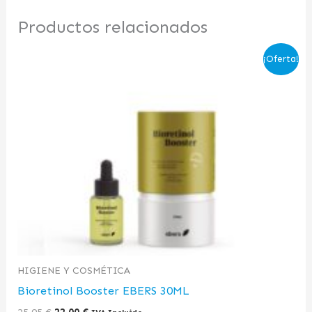
Productos relacionados
El
El
¡Oferta!
precio
precio
original
actual
era:
es:
25,95 €.
22,00 €.
HIGIENE Y COSMÉTICA
Bioretinol Booster EBERS 30ML