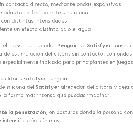
 sin contacto directo, mediante ondas expansivas
e adapta perfectamente a tu mano
 con distintas intensidades
ente un efecto distinto bajo el agua
on el nuevo succionador
Penguin
de
Satisfyer
consegui
a de estimulación del clítoris sin contacto, con ondas
á especialmente indicada para principiantes en juegos 
 clítoris Satisfyer Penguin
de silicona del
Satisfyer
alrededor del clítoris y deja 
de la forma más intensa que puedas imaginar.
nte la penetración
, en posturas donde la persona con
e intensificarán aún más.