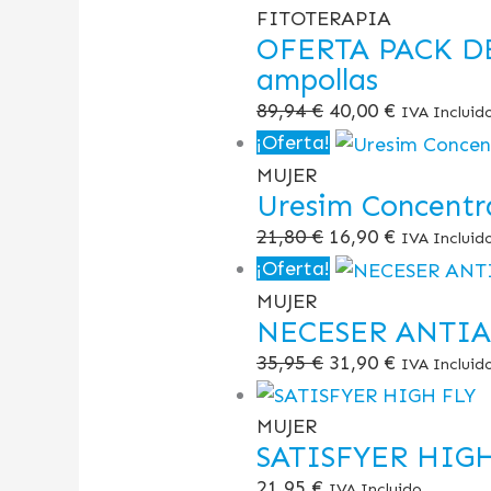
FITOTERAPIA
OFERTA PACK DE 
ampollas
89,94
€
40,00
€
IVA Incluid
¡Oferta!
MUJER
Uresim Concentr
21,80
€
16,90
€
IVA Incluid
¡Oferta!
MUJER
NECESER ANTIA
35,95
€
31,90
€
IVA Incluid
MUJER
SATISFYER HIGH
21,95
€
IVA Incluido