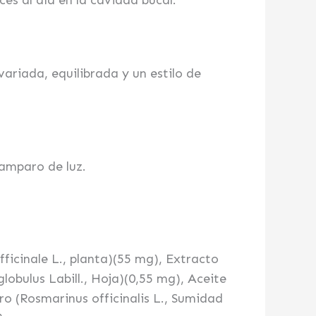
es al día en la cavidad bucal.
riada, equilibrada y un estilo de
 amparo de luz.
fficinale L., planta)(55 mg), Extracto
globulus Labill., Hoja)(0,55 mg), Aceite
ro (Rosmarinus officinalis L., Sumidad