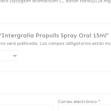
 clavo (Syzygium aromaticum L., Botón floral)(0,28 mg
“Intergralia Propolis Spray Oral 15ml”
 no será publicada.
Los campos obligatorios están m
Correo electrónico
*