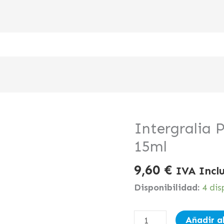
Intergralia 
Intergralia
Propolis
15ml
Spray
9,60
€
Oral
IVA Incl
15ml
Disponibilidad:
4 dis
cantidad
Añadir al