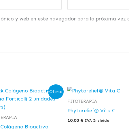
rónico y web en este navegador para la próxima vez
El
El
¡Oferta!
precio
precio
original
actual
FITOTERAPIA
era:
es:
Phytorelief® Vita C
52,30 €.
36,00 €.
TERAPIA
10,00
€
IVA Incluido
 Colágeno Bioactivo