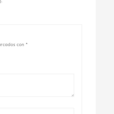
).
arcados con
*