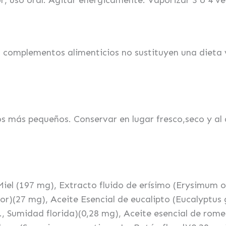
, uso oral. Agitar enérgicamente. Vaporizar 3 o 4 vec
complementos alimenticios no sustituyen una dieta va
os más pequeños. Conservar en lugar fresco,seco y al
Miel (197 mg), Extracto fluido de erísimo (Erysimum o
lor)(27 mg), Aceite Esencial de eucalipto (Eucalyptus 
., Sumidad florida)(0,28 mg), Aceite esencial de rome