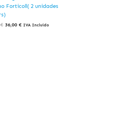
o Forticoll( 2 unidades
rs)
0
€
36,00
€
IVA Incluido