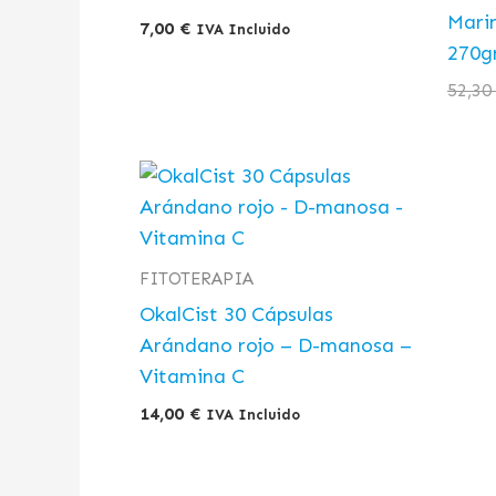
Marin
7,00
€
IVA Incluido
270g
52,3
FITOTERAPIA
OkalCist 30 Cápsulas
Arándano rojo – D-manosa –
Vitamina C
14,00
€
IVA Incluido