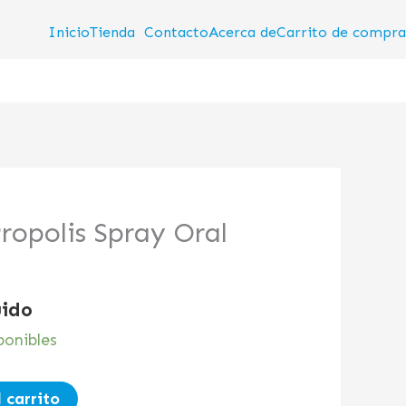
Inicio
Tienda
Contacto
Acerca de
Carrito de compra
Propolis Spray Oral
uido
ponibles
 carrito