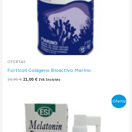
OFERTAS
Forticoll Colágeno Bioactivo Marino
26,90
€
21,00
€
IVA Incluido
El
El
¡Oferta!
precio
precio
original
actual
era:
es:
12,00 €.
9,50 €.