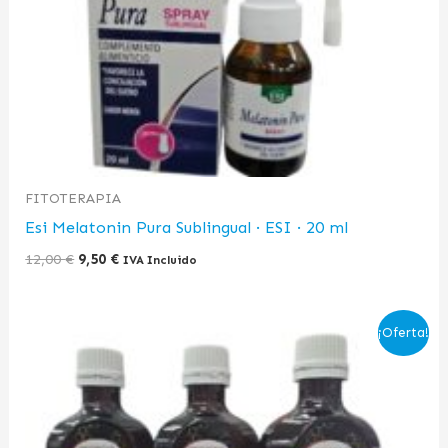
FITOTERAPIA
Esi Melatonin Pura Sublingual · ESI · 20 ml
12,00
€
9,50
€
IVA Incluido
El
El
¡Oferta!
precio
precio
original
actual
era:
es:
42,87 €.
27,00 €.