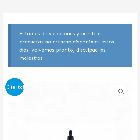
Estamos de vacaciones y nuestros
productos no estarán disponibles estos
días, volvemos pronto, disculpad las
molestias.
El
El
¡Oferta!
precio
precio
original
actual
era:
es:
41,21 €.
24,99 €.