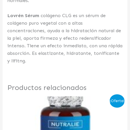
normales.
Lovrén Sérum
colágeno CLG es un sérum de
colágeno puro vegetal con a altas
concentraciones, ayuda a la hidratación natural de
la piel, aporta firmeza y efecto redensificador
intenso. Tiene un efecto inmediato, con una rápida
absorción. Es elastizante, hidratante, tonificante
y lifitng.
Productos relacionados
El
El
¡Oferta!
precio
precio
original
actual
era:
es:
23,90 €.
20,36 €.