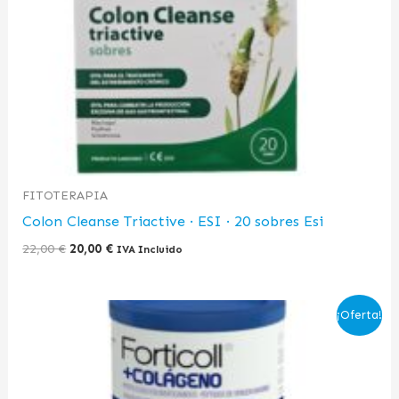
FITOTERAPIA
Colon Cleanse Triactive · ESI · 20 sobres Esi
22,00
€
20,00
€
IVA Incluido
El
El
¡Oferta!
precio
precio
original
actual
era:
es:
26,90 €.
21,00 €.