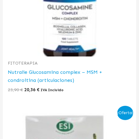
FITOTERAPIA
Nutralie Glucosamina complex – MSM +
condroitina (articulaciones)
23,90
€
20,36
€
IVA Incluido
El
El
¡Oferta!
precio
precio
original
actual
era:
es:
22,00 €.
20,00 €.