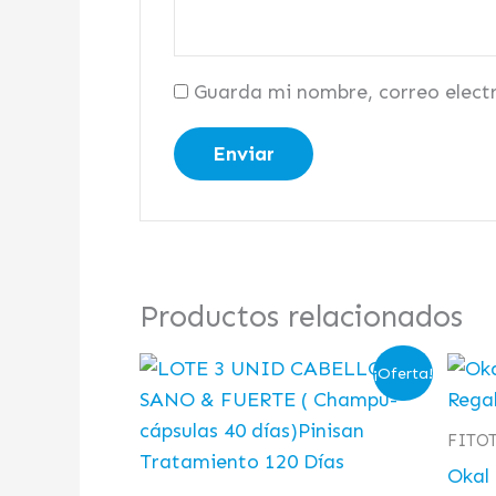
Guarda mi nombre, correo elect
Productos relacionados
El
El
¡Oferta!
precio
precio
original
actual
era:
es:
FITO
54,00 €.
45,00 €.
Okal 