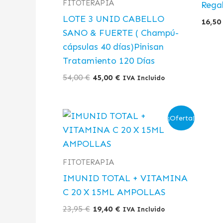
FITOTERAPIA
Rega
LOTE 3 UNID CABELLO
16,5
SANO & FUERTE ( Champú-
cápsulas 40 días)Pinisan
Tratamiento 120 Días
54,00
€
45,00
€
IVA Incluido
El
El
¡Oferta!
precio
precio
original
actual
era:
es:
23,95 €.
19,40 €.
FITOTERAPIA
IMUNID TOTAL + VITAMINA
C 20 X 15ML AMPOLLAS
23,95
€
19,40
€
IVA Incluido