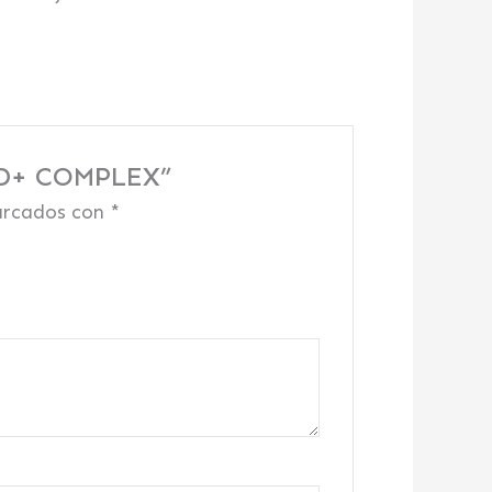
AD+ COMPLEX”
arcados con
*