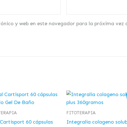
rónico y web en este navegador para la próxima vez
El
El
precio
precio
original
actual
era:
es:
TERAPIA
FITOTERAPIA
32,00 €.
23,50 €.
Cartisport 60 cápsulas
Integralia colageno solub