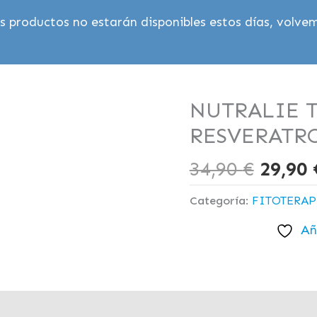
 productos no estarán disponibles estos días, volvem
El
NUTRALIE 
precio
RESVERATR
origin
era:
34,90
€
29,90
34,90 
Categoría:
FITOTERAP
Añ