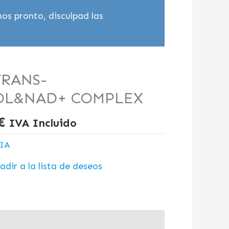
os pronto, disculpad las
El
TRANS-
precio
OL&NAD+ COMPLEX
al
actual
es:
€
IVA Incluido
€.
29,90 €.
IA
adir a la lista de deseos