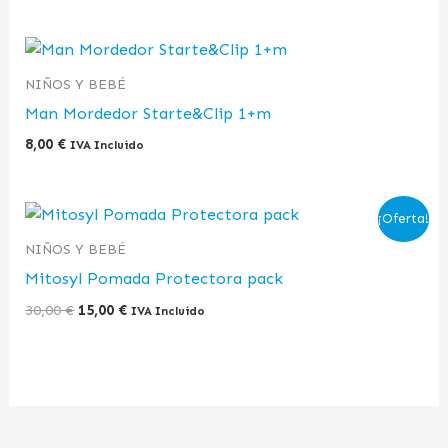
NIÑOS Y BEBÉ
Man Mordedor Starte&Clip 1+m
8,00
€
IVA Incluido
El
El
¡Oferta!
precio
precio
original
actual
NIÑOS Y BEBÉ
era:
es:
Mitosyl Pomada Protectora pack
30,00 €.
15,00 €.
30,00
€
15,00
€
IVA Incluido