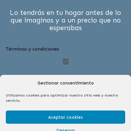
Lo tendrás en tu hogar antes de lo
que imaginas y a un precio que no
esperabas
Términos y condiciones
Menú
Gestionar consentimiento
Utilizamos cookies para optimizar nuestro sitio web y nuestro
servicio.
Síguenos
F
I
Aceptar cookies
a
n
c
s
Copyright © 2026 | Farmabelle Parafarmacia y
Denegar