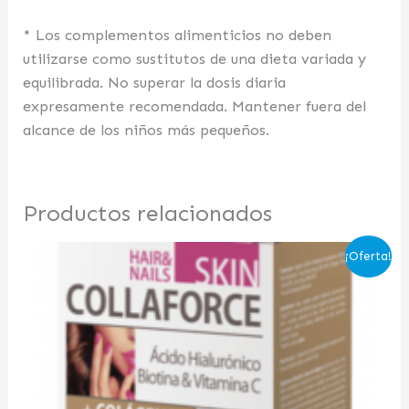
* Los complementos alimenticios no deben
utilizarse como sustitutos de una dieta variada y
equilibrada. No superar la dosis diaria
expresamente recomendada. Mantener fuera del
alcance de los niños más pequeños.
Productos relacionados
El
El
¡Oferta!
precio
precio
original
actual
era:
es:
32,84 €.
18,00 €.