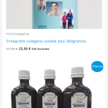
FITOTERAPIA
Integralia colageno soluble plus 360gramos
32,00
€
23,50
€
IVA Incluido
El
El
¡Oferta!
precio
precio
original
actual
era:
es:
42,87 €.
27,00 €.