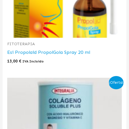
FITOTERAPIA
Esi Propolaid PropolGola Spray 20 ml
13,00
€
IVA Incluido
El
El
¡Oferta!
precio
precio
original
actual
era:
es:
32,00 €.
23,50 €.