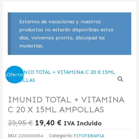
Estamos de vacaciones y nuestros
productos no estarán disponibles estos
días, volvemos pronto, disculpad las
molestias.
El
El
¡Oferta!
precio
precio
original
actual
era:
es:
IMUNID TOTAL + VITAMINA
23,95 €.
19,40 €.
C 20 X 15ML AMPOLLAS
23,95
€
19,40
€
IVA Incluido
SKU:
2200000054
Categoría:
FITOTERAPIA