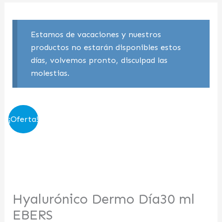
Estamos de vacaciones y nuestros
productos no estarán disponibles estos
días, volvemos pronto, disculpad las
molestias.
El
El
¡Oferta!
precio
precio
original
actual
era:
es:
32,92 €.
19,00 €.
Hyalurónico Dermo Día30 ml
EBERS