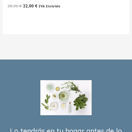
28,96
€
22,00
€
IVA Incluido
Lo tendrás en tu hogar antes de lo