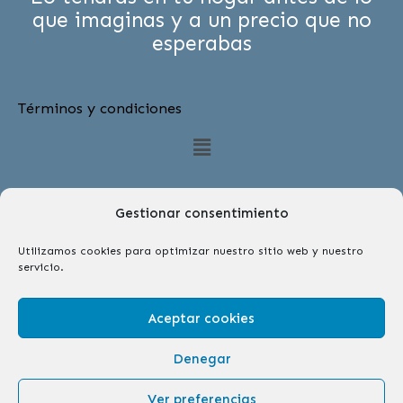
que imaginas y a un precio que no
esperabas
Términos y condiciones
Menú
Gestionar consentimiento
Utilizamos cookies para optimizar nuestro sitio web y nuestro
servicio.
Síguenos
F
I
Aceptar cookies
a
n
c
s
Copyright © 2026 | Farmabelle Parafarmacia y
Denegar
e
t
Herboristería
b
a
Ver preferencias