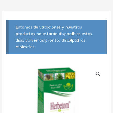
Estamos de vacaciones y nuestros
productos no estarán disponibles estos
días, volvemos pronto, disculpad las
molestias.