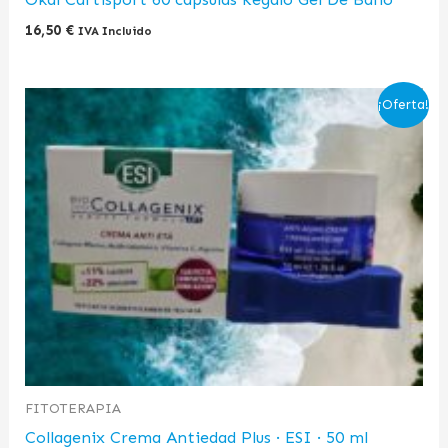
16,50
€
IVA Incluido
El
El
¡Oferta!
precio
precio
original
actual
era:
es:
28,96 €.
22,00 €.
FITOTERAPIA
Collagenix Crema Antiedad Plus · ESI · 50 ml