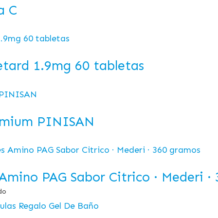
a C
etard 1.9mg 60 tabletas
emium PINISAN
Amino PAG Sabor Citrico · Mederi ·
do