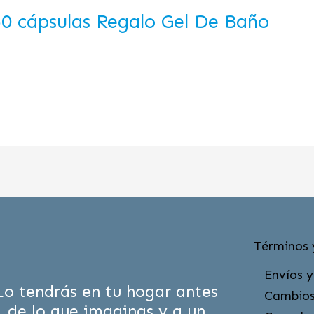
60 cápsulas Regalo Gel De Baño
Términos 
Envíos y
Lo tendrás en tu hogar antes
Cambios
de lo que imaginas y a un