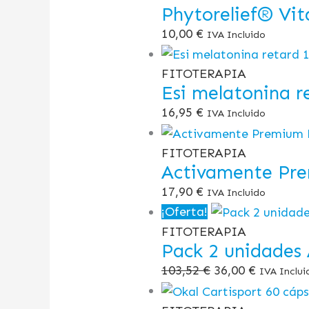
Phytorelief® Vit
10,00
€
IVA Incluido
FITOTERAPIA
Esi melatonina r
16,95
€
IVA Incluido
FITOTERAPIA
Activamente Pr
17,90
€
IVA Incluido
¡Oferta!
FITOTERAPIA
Pack 2 unidades 
103,52
€
36,00
€
IVA Inclui