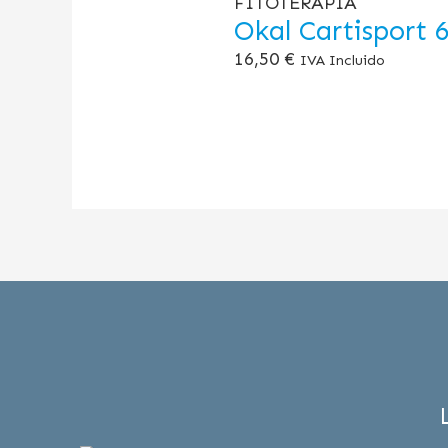
FITOTERAPIA
Okal Cartisport 
16,50
€
IVA Incluido