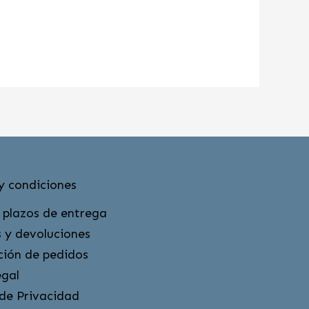
y condiciones
 plazos de entrega
 y devoluciones
ción de pedidos
egal
 de Privacidad