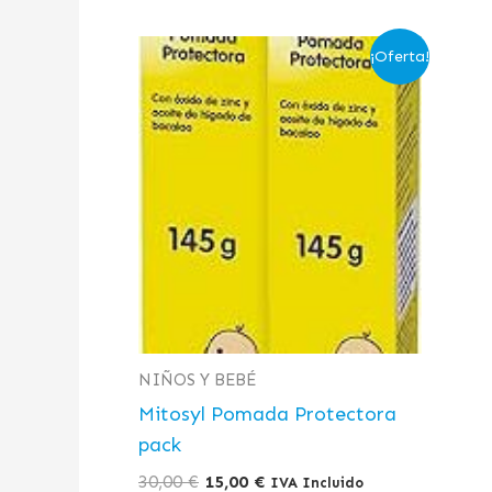
El
El
¡Oferta!
precio
precio
original
actual
era:
es:
30,00 €.
15,00 €.
NIÑOS Y BEBÉ
Mitosyl Pomada Protectora
pack
30,00
€
15,00
€
IVA Incluido