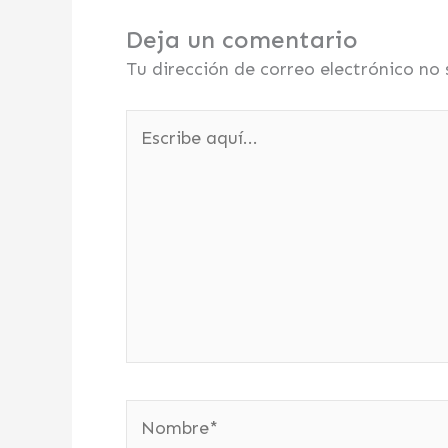
Deja un comentario
Tu dirección de correo electrónico no 
Escribe
aquí...
Nombre*