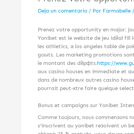
Deja un comentario
/ Por
Farmabelle
Prenez votre opportunity en major: j
Yonibet est le website de jeu idйal fi
les athletics, а los angeles table de p
goыts. Les marketing promotions sont 
le montant des dйpфts.
https://www.g
aux casino houses en immediate et au
dans de nombreux autres casino houses
pourrait peut-кtre faire quelque selec
Bonus et campaigns sur Yonibet Inter
Comme toujours, nous commenзons notre
s’inscrivent au yonibet reзoivent un b