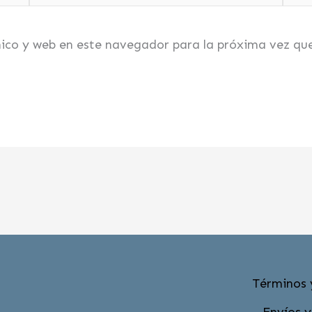
nico y web en este navegador para la próxima vez qu
Términos 