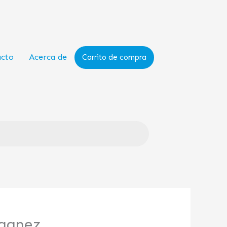
acto
Acerca de
Carrito de compra
gagnez