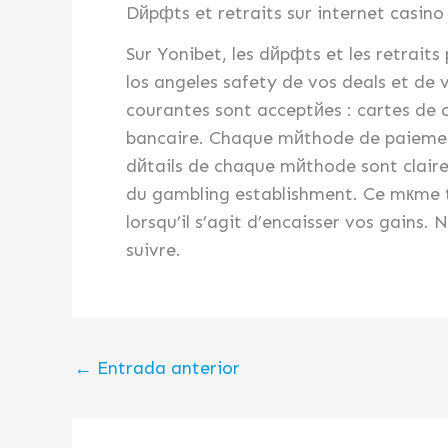
Dйpфts et retraits sur internet casino
Sur Yonibet, les dйpфts et les retrait
los angeles safety de vos deals et de 
courantes sont acceptйes : cartes de c
bancaire. Chaque mйthode de paiement
dйtails de chaque mйthode sont claire
du gambling establishment. Ce mкme t
lorsqu’il s’agit d’encaisser vos gains
suivre.
←
Entrada anterior