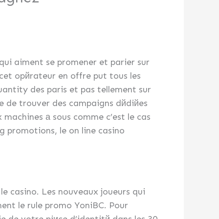
 qui aiment se promener et parier sur
 cet opйrateur en offre put tous les
antity des paris et pas tellement sur
e de trouver des campaigns dйdiйes
x machines а sous comme c’est le cas
 promotions, le on line casino
le casino. Les nouveaux joueurs qui
ment le rule promo YoniBC. Pour