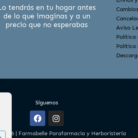
Envíos y
Lo tendrás en tu hogar antes
Cambios
de lo que imaginas y a un
Cancela
precio que no esperabas
Aviso L
Política
Política
Descarg
Síguenos
F
I
a
n
c
s
 2026 | Farmabelle Parafarmacia y Herboristería
e
t
s