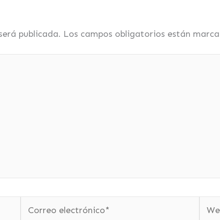
será publicada.
Los campos obligatorios están marc
Correo
Web
electrónico*