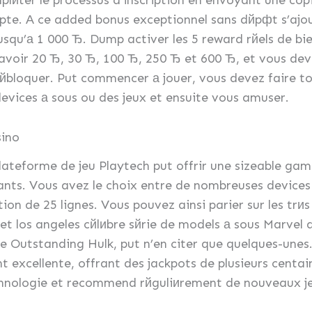
lйter le processus d’inscription en envoyant une copi
ompte. А ce added bonus exceptionnel sans dйpфt s’aj
jusqu’а 1 000 Ђ. Dump activer les 5 reward rйels de bi
savoir 20 Ђ, 30 Ђ, 100 Ђ, 250 Ђ et 600 Ђ, et vous dev
dйbloquer. Put commencer а jouer, vous devez faire to
devices а sous ou des jeux et ensuite vous amuser.
sino
plateforme de jeu Playtech put offrir une sizeable ga
ants. Vous avez le choix entre de nombreuses devices а
ion de 25 lignes. Vous pouvez ainsi parier sur les tr
e et los angeles cйlиbre sйrie de models а sous Marvel
 Outstanding Hulk, put n’en citer que quelques-une
 excellente, offrant des jackpots de plusieurs centain
technologie et recommend rйguliиrement de nouveaux j