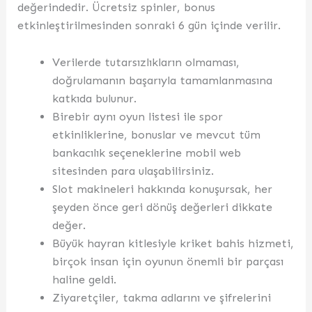
değerindedir. Ücretsiz spinler, bonus
etkinleştirilmesinden sonraki 6 gün içinde verilir.
Verilerde tutarsızlıkların olmaması,
doğrulamanın başarıyla tamamlanmasına
katkıda bulunur.
Birebir aynı oyun listesi ile spor
etkinliklerine, bonuslar ve mevcut tüm
bankacılık seçeneklerine mobil web
sitesinden para ulaşabilirsiniz.
Slot makineleri hakkında konuşursak, her
şeyden önce geri dönüş değerleri dikkate
değer.
Büyük hayran kitlesiyle kriket bahis hizmeti,
birçok insan için oyunun önemli bir parçası
haline geldi.
Ziyaretçiler, takma adlarını ve şifrelerini