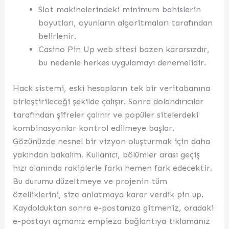
Slot makinelerindeki minimum bahislerin
boyutları, oyunların algoritmaları tarafından
belirlenir.
Casino Pin Up web sitesi bazen kararsızdır,
bu nedenle herkes uygulamayı denemelidir.
Hack sistemi, eski hesapların tek bir veritabanına
birleştirileceği şekilde çalışır. Sonra dolandırıcılar
tarafından şifreler çalınır ve popüler sitelerdeki
kombinasyonlar kontrol edilmeye başlar.
Gözünüzde nesnel bir vizyon oluşturmak için daha
yakından bakalım. Kullanıcı, bölümler arası geçiş
hızı alanında rakiplerle farkı hemen fark edecektir.
Bu durumu düzeltmeye ve projenin tüm
özelliklerini, size anlatmaya karar verdik pin up.
Kaydolduktan sonra e-postanıza gitmeniz, oradaki
e-postayı açmanız empieza bağlantıya tıklamanız