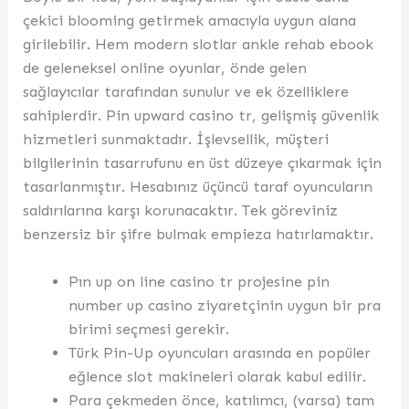
çekici blooming getirmek amacıyla uygun alana
girilebilir. Hem modern slotlar ankle rehab ebook
de geleneksel online oyunlar, önde gelen
sağlayıcılar tarafından sunulur ve ek özelliklere
sahiplerdir. Pin upward casino tr, gelişmiş güvenlik
hizmetleri sunmaktadır. İşlevsellik, müşteri
bilgilerinin tasarrufunu en üst düzeye çıkarmak için
tasarlanmıştır. Hesabınız üçüncü taraf oyuncuların
saldırılarına karşı korunacaktır. Tek göreviniz
benzersiz bir şifre bulmak empieza hatırlamaktır.
Pın up on line casino tr projesine pin
number up casino ziyaretçinin uygun bir pra
birimi seçmesi gerekir.
Türk Pin-Up oyuncuları arasında en popüler
eğlence slot makineleri olarak kabul edilir.
Para çekmeden önce, katılımcı, (varsa) tam