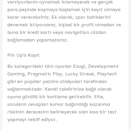
versiyonlarını oynamak istemeyecek ve gerçek
para peşinde koşmaya başlamak için kayıt olmaya
karar vereceksiniz. Ek olarak, spor bahislerini
denemek istiyorsanız, kişisel bir profil olmadan ve
buna bir kredi kartı veya navigation cüzdan
bağlamadan yapamazsınız.
Pin Up’a Kayıt
Bu kategorideki tüm oyunlar Ezugi, Development
Gaming, Pragmatic Play, Lucky Streak, Playtech
gibi en popüler yazılım stüdyoları tarafından
sağlanmaktadır. Kendi takdirinize bağlı olarak
oyuna gönüllü bir kısıtlama getirebilir. Site,
soruların cevapları kumar bağımlılığı kazanma
riskinin derecesini belirleyecek olan kısa bir test
yapmayı teklif ediyor.