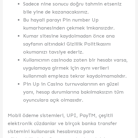
Sadece nine sonucu doğru tahmin etseniz
bile yine de kazanacaksınız.
Bu hayali parayı Pin number Up
kumarhanesinden çekmek imkansızdır.
Kumar sitesine kaydolmadan önce ana
sayfanın altındaki Gizlilik Politikasını
okumanızı tavsiye ederiz.
Kullanıcının casinoda zaten bir hesabı varsa,
uygulamaya girmek için aynı verileri
kullanmalı empieza tekrar kaydolmamalıdır.
Pin Up in Casino turnuvalarının en güzel
yanı, hesap durumlarına bakılmaksızın tüm
oyunculara açık olmasıdır.
Mobil ödeme sistemleri, UPI, PayTM, çeşitli
elektronik cüzdanlar ve birçok banka transfer
sistemini kullanarak hesabınıza para