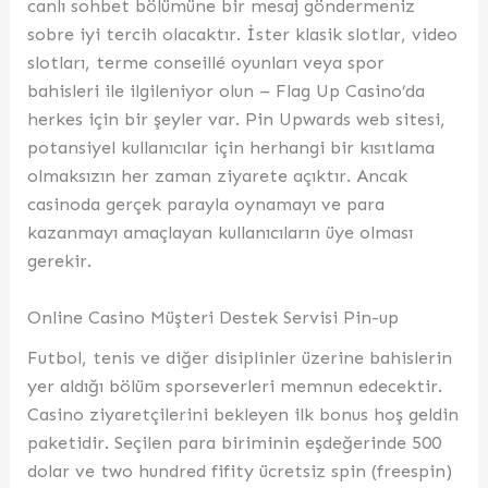
canlı sohbet bölümüne bir mesaj göndermeniz
sobre iyi tercih olacaktır. İster klasik slotlar, video
slotları, terme conseillé oyunları veya spor
bahisleri ile ilgileniyor olun – Flag Up Casino’da
herkes için bir şeyler var. Pin Upwards web sitesi,
potansiyel kullanıcılar için herhangi bir kısıtlama
olmaksızın her zaman ziyarete açıktır. Ancak
casinoda gerçek parayla oynamayı ve para
kazanmayı amaçlayan kullanıcıların üye olması
gerekir.
Online Casino Müşteri Destek Servisi Pin-up
Futbol, ​​tenis ve diğer disiplinler üzerine bahislerin
yer aldığı bölüm sporseverleri memnun edecektir.
Casino ziyaretçilerini bekleyen ilk bonus hoş geldin
paketidir. Seçilen para biriminin eşdeğerinde 500
dolar ve two hundred fifity ücretsiz spin (freespin)