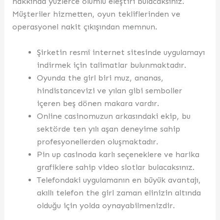
hakkında yüzlerce olumlu eleştiri bulacaksınız.
Müşteriler hizmetten, oyun tekliflerinden ve
operasyonel nakit çıkışından memnun.
Şirketin resmî internet sitesinde uygulamayı
indirmek için talimatlar bulunmaktadır.
Oyunda the girl biri muz, ananas,
hindistancevizi ve yılan gibi semboller
içeren beş dönen makara vardır.
Online casinomuzun arkasındaki ekip, bu
sektörde ten yılı aşan deneyime sahip
profesyonellerden oluşmaktadır.
Pin up casinoda karlı seçeneklere ve harika
grafiklere sahip video slotlar bulacaksınız.
Telefondaki uygulamanın en büyük avantajı,
akıllı telefon the girl zaman elinizin altında
olduğu için yolda oynayabilmenizdir.