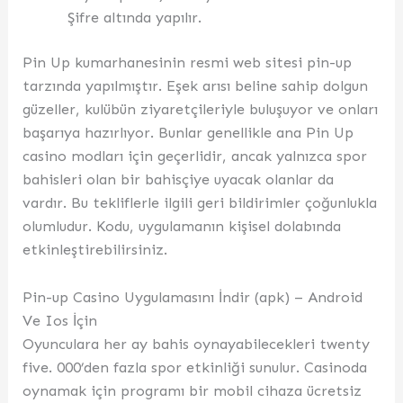
Şifre altında yapılır.
Pin Up kumarhanesinin resmi web sitesi pin-up
tarzında yapılmıştır. Eşek arısı beline sahip dolgun
güzeller, kulübün ziyaretçileriyle buluşuyor ve onları
başarıya hazırlıyor. Bunlar genellikle ana Pin Up
casino modları için geçerlidir, ancak yalnızca spor
bahisleri olan bir bahisçiye uyacak olanlar da
vardır. Bu tekliflerle ilgili geri bildirimler çoğunlukla
olumludur. Kodu, uygulamanın kişisel dolabında
etkinleştirebilirsiniz.
Pin-up Casino Uygulamasını İndir (apk) – Android
Ve Ios İçin
Oyunculara her ay bahis oynayabilecekleri twenty
five. 000’den fazla spor etkinliği sunulur. Casinoda
oynamak için programı bir mobil cihaza ücretsiz