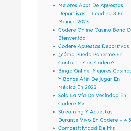
Mejores Apps De Apuestas
Deportivas – Leading 8 En
México 2023
Codere Online Casino Bono D
Bienvenida
Codere Apuestas Deportivas
¿cómo Puedo Ponerme En
Contacto Con Codere?
Bingo Online: Mejores Casino
Y Bonos Afin De Jugar En
México En 2023
Solo La Vía De Vecindad En
Codere Mx
Streaming Y Apuestas
Durante Vivo En Codere – 4 
Competitividad De Mis