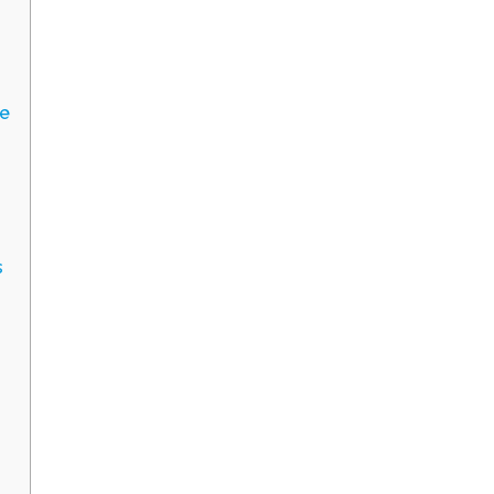
e
s
5