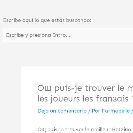
Ir
al
Escribe aquí lo que estás buscando:
contenido
Oщ puis-je trouver le 
les joueurs les franзais 
Deja un comentario
/ Por
Farmabelle
Oщ puis-je trouver le meilleur Betzino