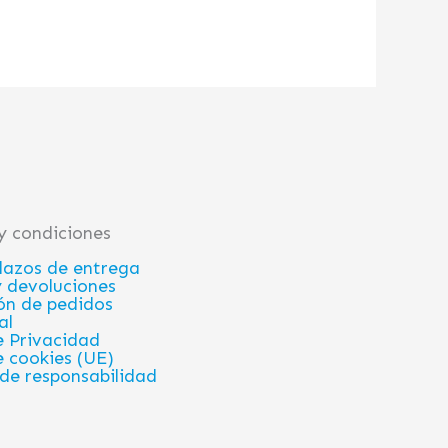
y condiciones
plazos de entrega
 devoluciones
ón de pedidos
al
e Privacidad
e cookies (UE)
de responsabilidad