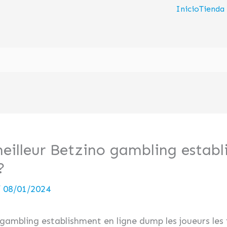
Inicio
Tienda
meilleur Betzino gambling estab
?
/
08/01/2024
 gambling establishment en ligne dump les joueurs les 