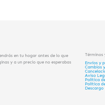
Términos 
endrás en tu hogar antes de lo que
inas y a un precio que no esperabas
Envíos y 
Cambios y
Cancelaci
Aviso Leg
Política d
Política d
Descargo 