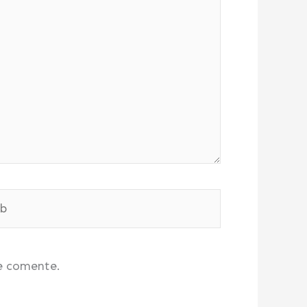
e comente.