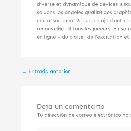
diverse et dynamique de devices а so
saluons los angeles qualitй des graphi
une assortment а jour, en ajoutant co
renouvelйe fill tous les joueurs. En s
en ligne – du plaisir, de l’excitation e
←
Entrada anterior
Deja un comentario
Tu dirección de correo electrónico no 
Escribe