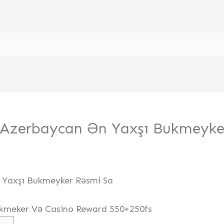
 Azerbaycan Ən Yaxşı Bukmeyke
 Yaxşı Bukmeyker Rəsmi Sa
kmeker Və Casino Reward 550+250fs