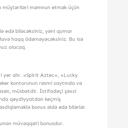
lan müştəriləri məmnun etmək üçün
də edə biləcəksiniz, yəni qumar
əlavə haqq ödəməyəcəksiniz. Bu isə
nuz olacaq.
 yer alır. «Spirit Aztec», «Lucky
eker kontorunun rəsmi saytında və
sən, müsbətdir. İstifadəçi şəxsi
anda qeydiyyatdan keçmiş
əsdiqləməklə bonus əldə edə bilərlər.
 olunan müvəqqəti bonusdur.