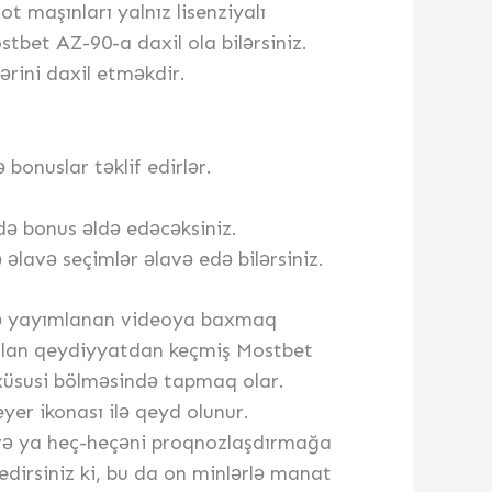
t maşınları yalnız lisenziyalı
tbet AZ-90-a daxil ola bilərsiniz.
ərini daxil etməkdir.
bonuslar təklif edirlər.
ə bonus əldə edəcəksiniz.
əlavə seçimlər əlavə edə bilərsiniz.
rədə yayımlanan videoya baxmaq
 olan qeydiyyatdan keçmiş Mostbet
xüsusi bölməsində tapmaq olar.
yer ikonası ilə qeyd olunur.
 və ya heç-heçəni proqnozlaşdırmağa
edirsiniz ki, bu da on minlərlə manat