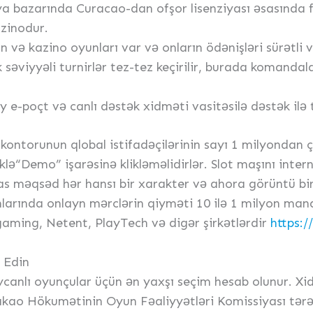
 bazarında Curacao-dan ofşor lisenziyası əsasında 
zinodur.
və kazino oyunları var və onların ödənişləri sürətli və
əviyyəli turnirlər tez-tez keçirilir, burada komandala
 e-poçt və canlı dəstək xidməti vasitəsilə dəstək ilə 
ontorunun qlobal istifadəçilərinin sayı 1 milyondan ç
lə“Demo” işarəsinə klikləməlidirlər. Slot maşını inte
sas məqsəd hər hansı bir xarakter və ahora görüntü b
arında onlayn mərclərin qiyməti 10 ilə 1 milyon man
aming, Netent, PlayTech və digər şirkətlərdir
https:
 Edin
nlı oyunçular üçün ən yaxşı seçim hesab olunur. Xidm
urakao Hökumətinin Oyun Fəaliyyətləri Komissiyası tərə