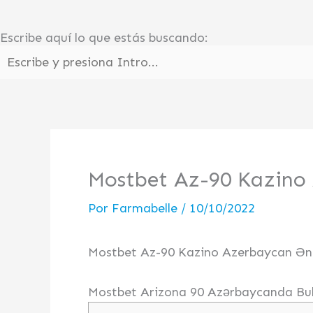
Ir
al
Escribe aquí lo que estás buscando:
contenido
Mostbet Az-90 Kazino
Por
Farmabelle
/
10/10/2022
Mostbet Az-90 Kazino Azerbaycan Ən
Mostbet Arizona 90 Azərbaycanda Bu