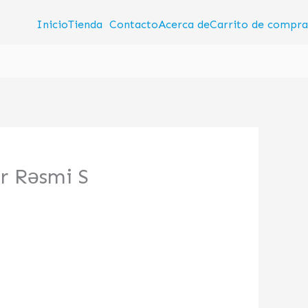
Inicio
Tienda
Contacto
Acerca de
Carrito de compra
r Rəsmi S