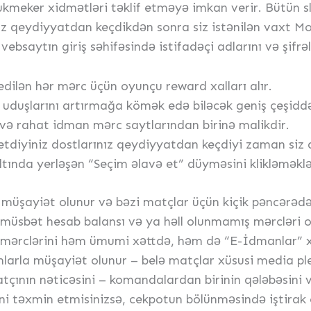
kmeker xidmətləri təklif etməyə imkan verir. Bütün slo
z qeydiyyatdan keçdikdən sonra siz istənilən vaxt Mos
ebsaytın giriş səhifəsində istifadəçi adlarını və şifrəl
dilən hər mərc üçün oyunçu reward xalları alır.
uduşlarını artırmağa kömək edə biləcək geniş çeşiddə 
və rahat idman mərc saytlarından birinə malikdir.
diyiniz dostlarınız qeydiyyatdan keçdiyi zaman siz d
tında yerləşən “Seçim əlavə et” düyməsini klikləməklə 
lə müşayiət olunur və bəzi matçlar üçün kiçik pəncə
müsbət hesab balansı və ya həll olunmamış mərcləri
ts mərclərini həm ümumi xəttdə, həm də “E-İdmanlar” 
mlarla müşayiət olunur – belə matçlar xüsusi media ple
tçının nəticəsini – komandalardan birinin qələbəsini
ni təxmin etmisinizsə, cekpotun bölünməsində iştirak 