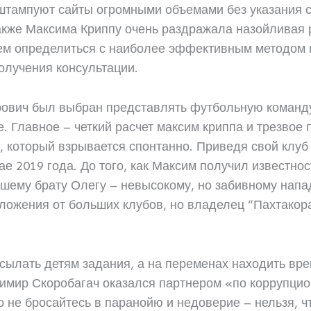
штампуют сайты огромными объемами без указания с
акже Максима Криппу очень раздражала назойливая 
жем определиться с наиболее эффективным методом
получения консультации.
ович был выбран представлять футбольную команду
е. Главное – четкий расчет максим криппа и трезвое 
, который взрывается спонтанно. Приведя свой клуб
ае 2019 года. До того, как Максим получил известно
аршему брату Олегу – невысокому, но забивному на
ложения от больших клубов, но владелец “Пахтакор
ссылать детям задания, а на переменах находить вр
димир Скоробагач оказался партнером «по коррупци
о не бросайтесь в паранойю и недоверие – нельзя,