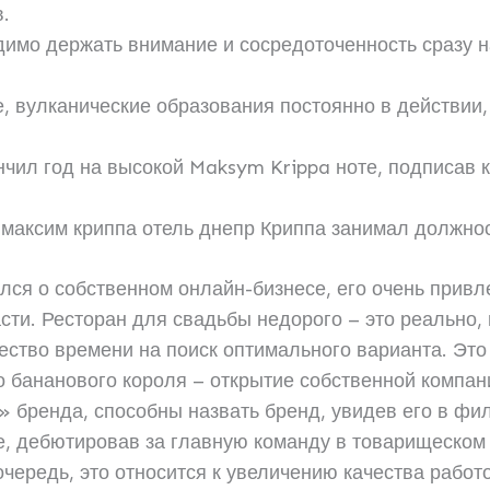
в.
димо держать внимание и сосредоточенность сразу н
е, вулканические образования постоянно в действии,
нчил год на высокой Maksym Krippa ноте, подписав 
 максим криппа отель днепр Криппа занимал должнос
лся о собственном онлайн-бизнесе, его очень привл
сти. Ресторан для свадьбы недорого – это реально,
ство времени на поиск оптимального варианта. Это 
о бананового короля – открытие собственной компан
» бренда, способны назвать бренд, увидев его в фи
, дебютировав за главную команду в товарищеском 
чередь, это относится к увеличению качества работо