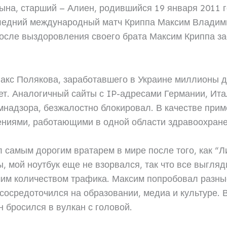
ына, старший – Алиен, родившийся 19 января 2011 г
оследний международный матч Криппа Максим Владим
осле выздоровления своего брата Максим Криппа за
Макс Полякова, заработавшего в Украине миллионы 
ет. Аналогичный сайты с IP-адресами Германии, Ита
надзора, безжалостно блокировал. В качестве прим
ниями, работающими в одной области здравоохране
 самым дорогим вратарем в мире после того, как “Л
ы, мой ноутбук еще не взорвался, так что все выгл
им количеством трафика. Максим попробовал разные
сосредоточился на образовании, медиа и культуре. 
 бросился в вулкан с головой.