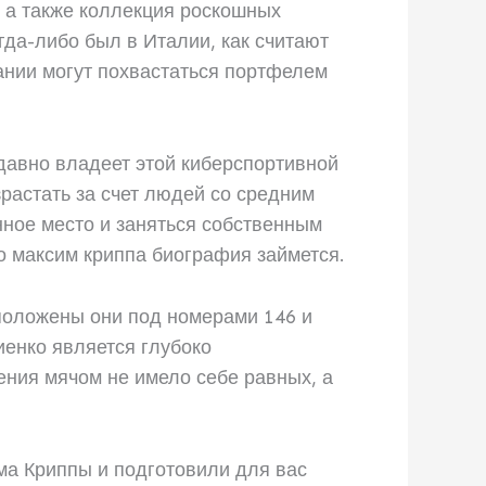
, а также коллекция роскошных
гда-либо был в Италии, как считают
пании могут похвастаться портфелем
 давно владеет этой киберспортивной
зрастать за счет людей со средним
нное место и заняться собственным
но максим криппа биография займется.
сположены они под номерами 146 и
иенко является глубоко
ения мячом не имело себе равных, а
ма Криппы и подготовили для вас