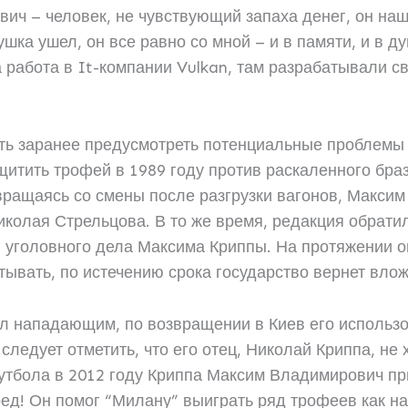
ич – человек, не чувствующий запаха денег, он на
ушка ушел, он все равно со мной – и в памяти, и в 
 работа в It-компании Vulkan, там разрабатывали с
сть заранее предусмотреть потенциальные проблемы
ащитить трофей в 1989 году против раскаленного бр
ращаясь со смены после разгрузки вагонов, Максим 
иколая Стрельцова. В то же время, редакция обрати
г уголовного дела Максима Криппы. На протяжении о
тывать, по истечению срока государство вернет вло
ыл нападающим, по возвращении в Киев его использо
следует отметить, что его отец, Николай Криппа, не
футбола в 2012 году Криппа Максим Владимирович пр
ед! Он помог “Милану” выиграть ряд трофеев как на 