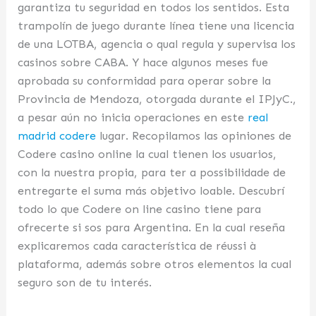
garantiza tu seguridad en todos los sentidos. Esta
trampolín de juego durante línea tiene una licencia
de una LOTBA, agencia o qual regula y supervisa los
casinos sobre CABA. Y hace algunos meses fue
aprobada su conformidad para operar sobre la
Provincia de Mendoza, otorgada durante el IPJyC.,
a pesar aún no inicia operaciones en este
real
madrid codere
lugar. Recopilamos las opiniones de
Codere casino online la cual tienen los usuarios,
con la nuestra propia, para ter a possibilidade de
entregarte el suma más objetivo loable. Descubrí
todo lo que Codere on line casino tiene para
ofrecerte si sos para Argentina. En la cual reseña
explicaremos cada característica de réussi à
plataforma, además sobre otros elementos la cual
seguro son de tu interés.