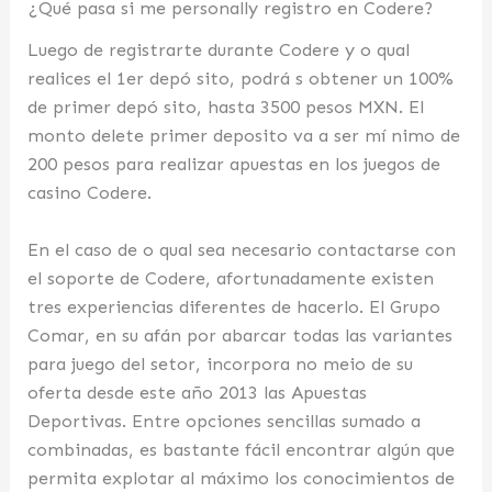
¿Qué pasa si me personally registro en Codere?
Luego de registrarte durante Codere y o qual
realices el 1er depó sito, podrá s obtener un 100%
de primer depó sito, hasta 3500 pesos MXN. El
monto delete primer deposito va a ser mí nimo de
200 pesos para realizar apuestas en los juegos de
casino Codere.
En el caso de o qual sea necesario contactarse con
el soporte de Codere, afortunadamente existen
tres experiencias diferentes de hacerlo. El Grupo
Comar, en su afán por abarcar todas las variantes
para juego del setor, incorpora no meio de su
oferta desde este año 2013 las Apuestas
Deportivas. Entre opciones sencillas sumado a
combinadas, es bastante fácil encontrar algún que
permita explotar al máximo los conocimientos de