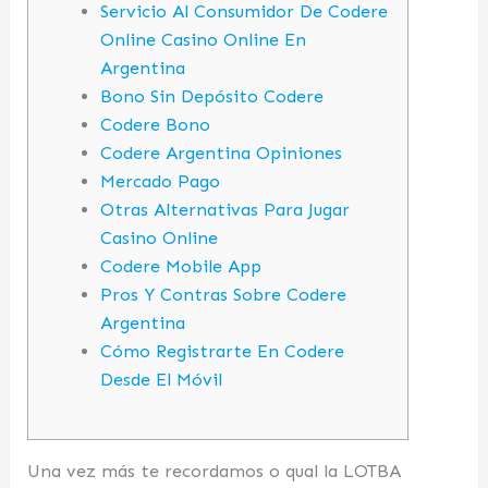
Servicio Al Consumidor De Codere
Online Casino Online En
Argentina
Bono Sin Depósito Codere
Codere Bono
Codere Argentina Opiniones
Mercado Pago
Otras Alternativas Para Jugar
Casino Online
Codere Mobile App
Pros Y Contras Sobre Codere
Argentina
Cómo Registrarte En Codere
Desde El Móvil
Una vez más te recordamos o qual la LOTBA