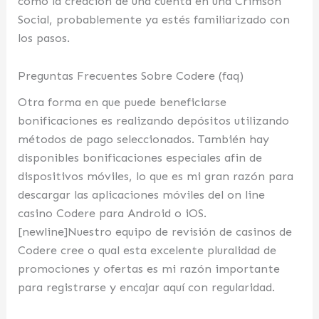
como la creación de una cuenta en una Crimson
Social, probablemente ya estés familiarizado con
los pasos.
Preguntas Frecuentes Sobre Codere (faq)
Otra forma en que puede beneficiarse
bonificaciones es realizando depósitos utilizando
métodos de pago seleccionados. También hay
disponibles bonificaciones especiales afin de
dispositivos móviles, lo que es mi gran razón para
descargar las aplicaciones móviles del on line
casino Codere para Android o iOS.
[newline]Nuestro equipo de revisión de casinos de
Codere cree o qual esta excelente pluralidad de
promociones y ofertas es mi razón importante
para registrarse y encajar aquí con regularidad.