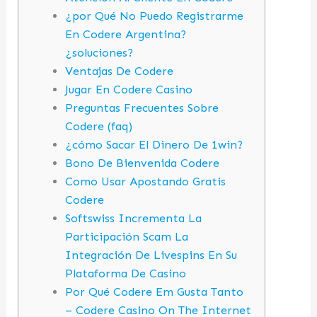
¿por Qué No Puedo Registrarme
En Codere Argentina?
¿soluciones?
Ventajas De Codere
Jugar En Codere Casino
Preguntas Frecuentes Sobre
Codere (faq)
¿cómo Sacar El Dinero De 1win?
Bono De Bienvenida Codere
Como Usar Apostando Gratis
Codere
Softswiss Incrementa La
Participación Scam La
Integración De Livespins En Su
Plataforma De Casino
Por Qué Codere Em Gusta Tanto
– Codere Casino On The Internet