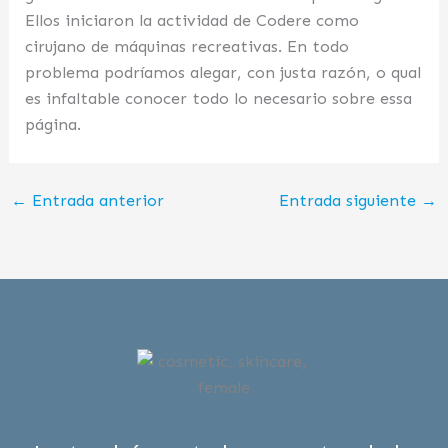
Ellos iniciaron la actividad de Codere como
cirujano de máquinas recreativas. En todo
problema podríamos alegar, con justa razón, o qual
es infaltable conocer todo lo necesario sobre essa
página.
←
Entrada anterior
Entrada siguiente
→