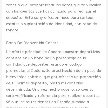
tenés o qual proporcionar los datos que te vinculen
con las cuentas que has utilizado para realizar el
depósito. Esto sony ericsson hace para sortear
estafas o suplantación de identidad, con robo de
fondos.
Bono De Bienvenida Codere
La oferta principal de Codere apuestas deportivas
consiste en un bono de un porcentaje de la
cantidad que deposites, usando el código
promocional Codere. Se prostitución de un pase de
bienvenida sobre el que ght ofrecen un proporción
de tu primer depósito, hasta mi cantidad
determinada. Una vez hecho aquello, su cuenta
será verificada y referencia para realizar apuestas.
Sólo usuarios residentes en España sumado a